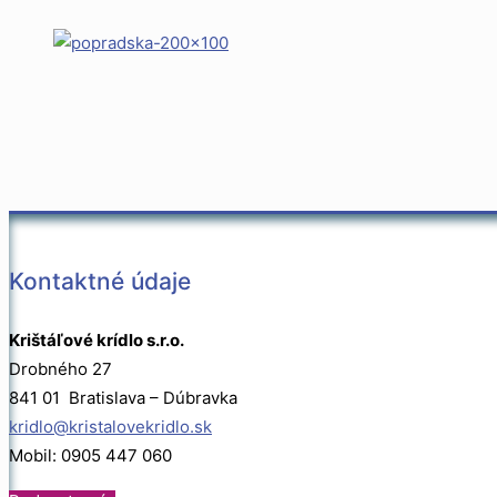
Kontaktné údaje
Krištáľové krídlo s.r.o.
Drobného 27
841 01 Bratislava – Dúbravka
kridlo@kristalovekridlo.sk
Mobil: 0905 447 060