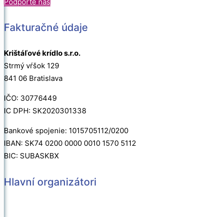
Podporte nás
Fakturačné údaje
Krištáľové krídlo s.r.o.
Strmý vŕšok 129
841 06 Bratislava
IČO: 30776449
IC DPH: SK2020301338
Bankové spojenie: 1015705112/0200
IBAN: SK74 0200 0000 0010 1570 5112
BIC: SUBASKBX
Hlavní organizátori