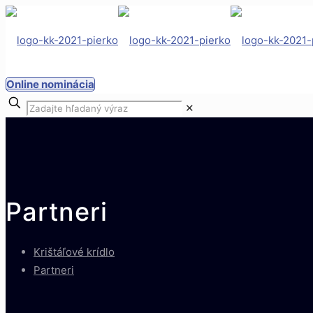
Online nominácia
✕
Partneri
Krištáľové krídlo
Partneri