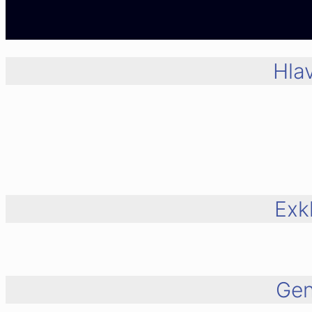
Hlav
Exk
Gen