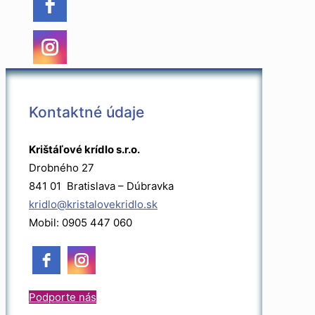
Kontaktné údaje
Krištáľové krídlo s.r.o.
Drobného 27
841 01 Bratislava – Dúbravka
kridlo@kristalovekridlo.sk
Mobil: 0905 447 060
Podporte nás