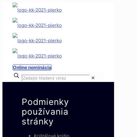
Online nominácia
✕
Podmienky
používania
stránky
Krištáľové krídlo