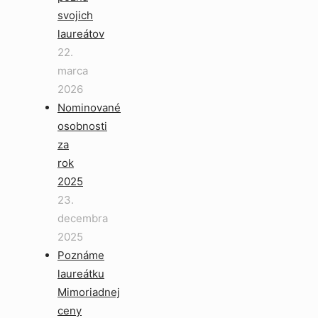
svojich
laureátov
22.
marca
2026
Nominované
osobnosti
za
rok
2025
23.
decembra
2025
Poznáme
laureátku
Mimoriadnej
ceny