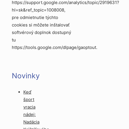
https://support.google.com/analytics/topic/2919631?
hl=sk&ref_topic=1008008,
pre odmietnutie týchto
cookies si môžete inštalovať
softvérový doplnok dostupný
tu
https://tools.google.com/dlpage/gaoptout.
Novinky
Keď
šport
vracia
nádej:
Nadácia