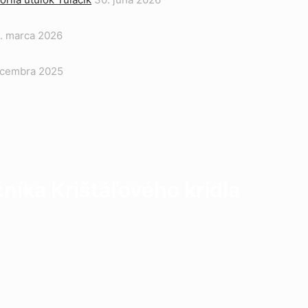
. marca 2026
ecembra 2025
čníka Krištáľového krídla