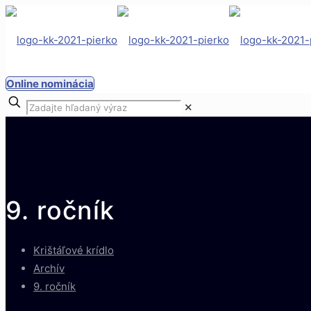
Online nominácia
✕
9. ročník
Krištáľové krídlo
Archív
9. ročník