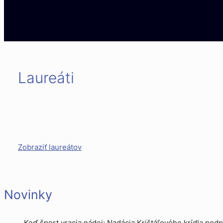
Laureáti
Zobraziť laureátov
Novinky
Keď šport vracia nádej: Nadácia Krištáľového krídla podpo