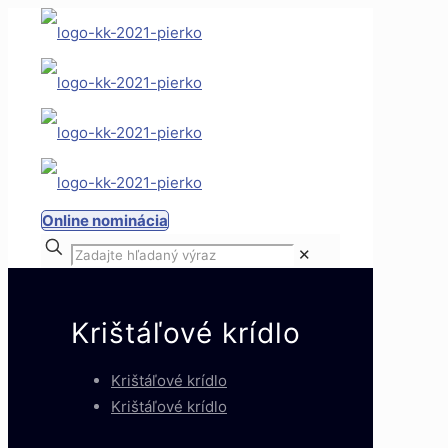
Online nominácia
✕
Krištáľové krídlo
Krištáľové krídlo
Krištáľové krídlo