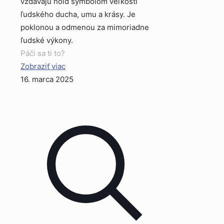
vzdávajú hold symbolom veľkosti
ľudského ducha, umu a krásy. Je
poklonou a odmenou za mimoriadne
ľudské výkony.
Páči sa ti to?
Zobraziť viac
16. marca 2025