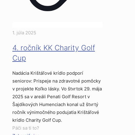
1. júla 2025
4. ročník KK Charity Golf
Cup
Nadácia Krištáľové krídlo podporí
seniorov: Prispeje na zdravotné pomôcky
v projekte Koľko lásky. Vo štvrtok 29. mája
2025 sa v areáli Penati Golf Resort v
Šajdíkových Humenciach konal už štvrtý
ročník výnimočného podujatia Krištáľové
krídlo Charity Golf Cup.
Páči sa ti to?