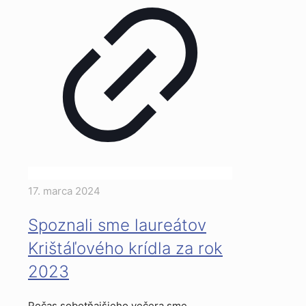
17. marca 2024
Spoznali sme laureátov
Krištáľového krídla za rok
2023
Počas sobotňajšieho večera sme