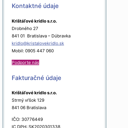
Kontaktné údaje
Krištáľové krídlo s.r.o.
Drobného 27
841 01 Bratislava – Dúbravka
kridlo@kristalovekridlo.sk
Mobil: 0905 447 060
Podporte nás
Fakturačné údaje
Krištáľové krídlo s.r.o.
Strmý vŕšok 129
841 06 Bratislava
IČO: 30776449
IC DPH: SK2020301338