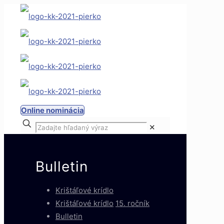
Online nominácia
✕
Bulletin
Krištáľové krídlo
Krištáľové krídlo
15. ročník
Bulletin