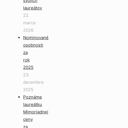
svojich
laureátov
22.
marca
2026
Nominované
osobnosti
za
rok
2025
23.
decembra
2025
Poznáme
laureátku
Mimoriadnej
ceny
za