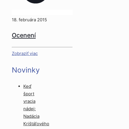
18. februára 2015
Ocenení
Zobraziť viac
Novinky
Keď
šport
vracia
nádej:
Nadácia
Krištáľového