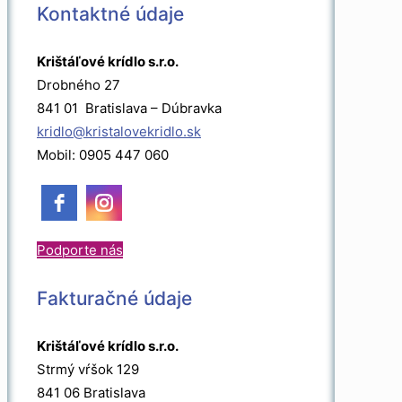
Kontaktné údaje
Krištáľové krídlo s.r.o.
Drobného 27
841 01 Bratislava – Dúbravka
kridlo@kristalovekridlo.sk
Mobil: 0905 447 060
Podporte nás
Fakturačné údaje
Krištáľové krídlo s.r.o.
Strmý vŕšok 129
841 06 Bratislava