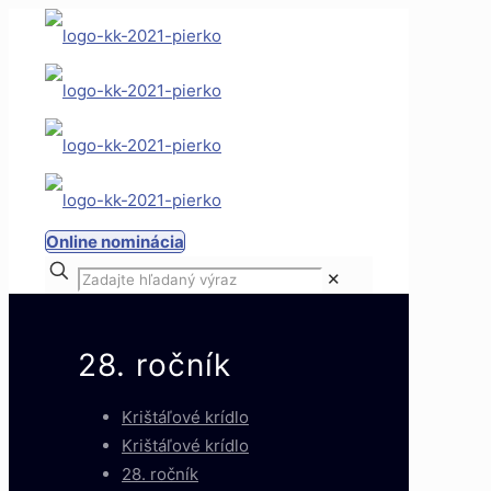
Online nominácia
✕
28. ročník
Krištáľové krídlo
Krištáľové krídlo
28. ročník