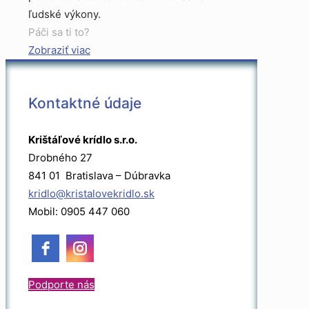
ľudské výkony.
Páči sa ti to?
Zobraziť viac
Kontaktné údaje
Krištáľové krídlo s.r.o.
Drobného 27
841 01 Bratislava – Dúbravka
kridlo@kristalovekridlo.sk
Mobil: 0905 447 060
Podporte nás