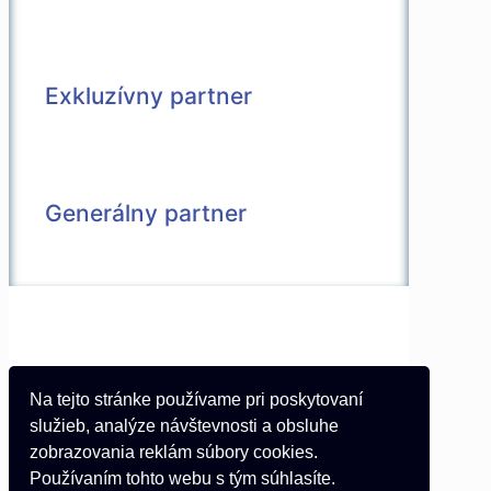
Exkluzívny partner
Generálny partner
© 2026 Všetky práva vyhradené |
Vytvorené v spolupráci s
Pietro Media
Kontakt
Na tejto stránke používame pri poskytovaní
Partneri
služieb, analýze návštevnosti a obsluhe
Podmienky používania
zobrazovania reklám súbory cookies.
Používaním tohto webu s tým súhlasíte.