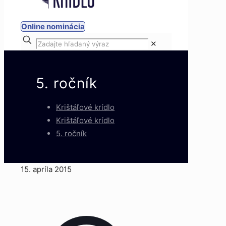
Online nominácia
✕
5. ročník
Krištáľové krídlo
Krištáľové krídlo
5. ročník
15. apríla 2015