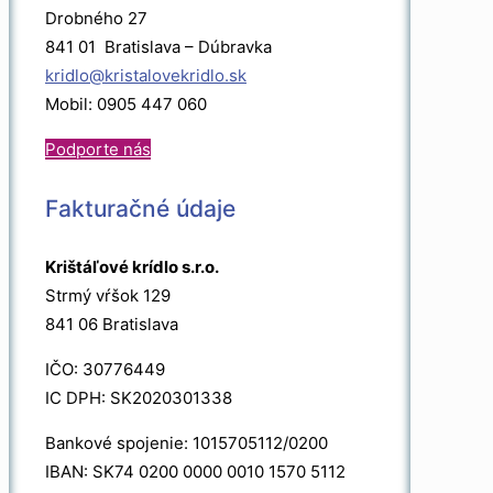
Drobného 27
841 01 Bratislava – Dúbravka
kridlo@kristalovekridlo.sk
Mobil: 0905 447 060
Podporte nás
Fakturačné údaje
Krištáľové krídlo s.r.o.
Strmý vŕšok 129
841 06 Bratislava
IČO: 30776449
IC DPH: SK2020301338
Bankové spojenie: 1015705112/0200
IBAN: SK74 0200 0000 0010 1570 5112