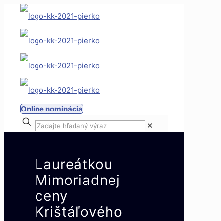
Online nominácia
✕
Laureátkou
Mimoriadnej
ceny
Krištáľového