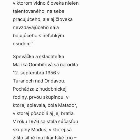
v ktorom vidno človeka nielen
talentovaného, na sebe
pracujúceho, ale aj človeka
nevzdávajúceho sa a
bojujúceho s neľahkým
osudom.”
Speváčka a skladateľka
Marika Gombitová sa narodila
12. septembra 1956 v
Turanoch nad Ondavou.
Pochádza z hudobníckej
rodiny, prvou skupinou, v
ktorej spievala, bola Matador,
v ktorej pôsobili aj jej bratia.
V roku 1976 sa stala súčasťou
skupiny Modus, v ktorej sa
zišlo silné muzikantské trio –