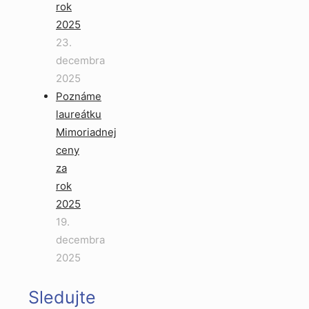
rok
2025
23.
decembra
2025
Poznáme
laureátku
Mimoriadnej
ceny
za
rok
2025
19.
decembra
2025
Sledujte