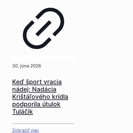
30. júna 2026
Keď šport vracia
nádej: Nadácia
Krištáľového krídla
podporila útulok
Tuláčik
Zobraziť viac