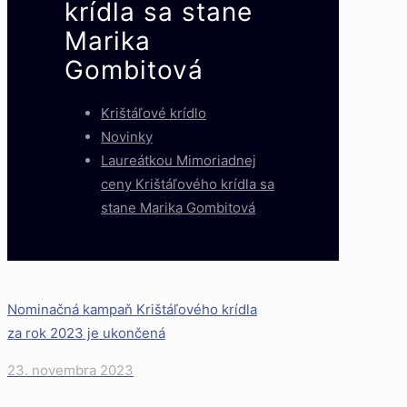
krídla sa stane
Marika
Gombitová
Krištáľové krídlo
Novinky
Laureátkou Mimoriadnej
ceny Krištáľového krídla sa
stane Marika Gombitová
Nominačná kampaň Krištáľového krídla
za rok 2023 je ukončená
23. novembra 2023