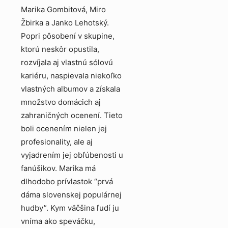
Marika Gombitová, Miro
Žbirka a Janko Lehotský.
Popri pôsobení v skupine,
ktorú neskôr opustila,
rozvíjala aj vlastnú sólovú
kariéru, naspievala niekoľko
vlastných albumov a získala
množstvo domácich aj
zahraničných ocenení. Tieto
boli ocenením nielen jej
profesionality, ale aj
vyjadrením jej obľúbenosti u
fanúšikov. Marika má
dlhodobo prívlastok “prvá
dáma slovenskej populárnej
hudby”. Kym väčšina ľudí ju
vníma ako speváčku,