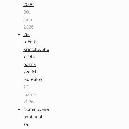
2026
30.
júna
2026
29.
ročník
Krištáľového
krídla
pozná
svojich
laureátov
22.
marca
2026
Nominované
osobnosti
za