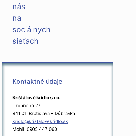
nás
na
sociálnych
sieťach
Kontaktné údaje
Krištáľové krídlo s.r.o.
Drobného 27
841 01 Bratislava – Dúbravka
kridlo@kristalovekridlo.sk
Mobil: 0905 447 060