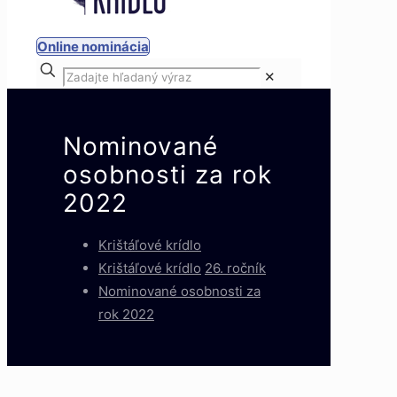
Online nominácia
✕
Nominované
osobnosti za rok
2022
Krištáľové krídlo
Krištáľové krídlo
26. ročník
Nominované osobnosti za
rok 2022