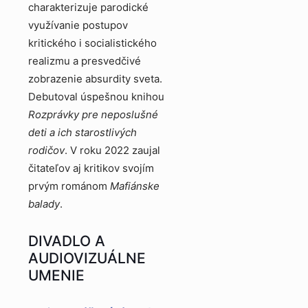
charakterizuje parodické
využívanie postupov
kritického i socialistického
realizmu a presvedčivé
zobrazenie absurdity sveta.
Debutoval úspešnou knihou
Rozprávky pre neposlušné
deti a ich starostlivých
rodičov
. V roku 2022 zaujal
čitateľov aj kritikov svojím
prvým románom
Mafiánske
balady
.
DIVADLO A
AUDIOVIZUÁLNE
UMENIE