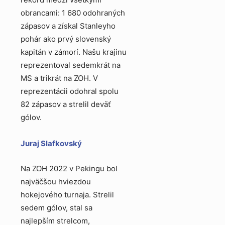
obrancami: 1 680 odohraných
zápasov a získal Stanleyho
pohár ako prvý slovenský
kapitán v zámorí. Našu krajinu
reprezentoval sedemkrát na
MS a trikrát na ZOH. V
reprezentácii odohral spolu
82 zápasov a strelil deväť
gólov.
Juraj Slafkovský
Na ZOH 2022 v Pekingu bol
najväčšou hviezdou
hokejového turnaja. Strelil
sedem gólov, stal sa
najlepším strelcom,