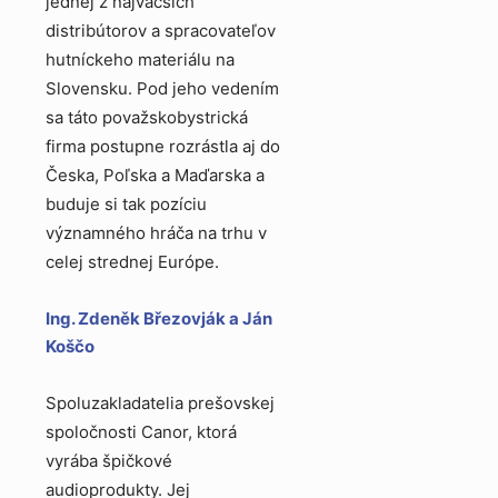
jednej z najväčších
distribútorov a spracovateľov
hutníckeho materiálu na
Slovensku. Pod jeho vedením
sa táto považskobystrická
firma postupne rozrástla aj do
Česka, Poľska a Maďarska a
buduje si tak pozíciu
významného hráča na trhu v
celej strednej Európe.
Ing. Zdeněk Březovják a Ján
Koščo
Spoluzakladatelia prešovskej
spoločnosti Canor, ktorá
vyrába špičkové
audioprodukty. Jej