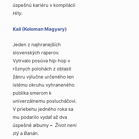
úspešnú kariéru v kompilácii
Hity
.
Kali (Koloman Magyary)
Jeden z najhranejších
slovenských raperov.
Vytrvalo posúva hip-hop v
rôznych polohách z oblasti
žánru výlučne určeného len
istému okruhu vyhraneného
publika smerom k
univerzálnemu poslucháčovi.
V priebehu jedného roka sa
mu podarilo vydať až dva
úspešné albumy
–
Život neni
zlý
a
Banán
.