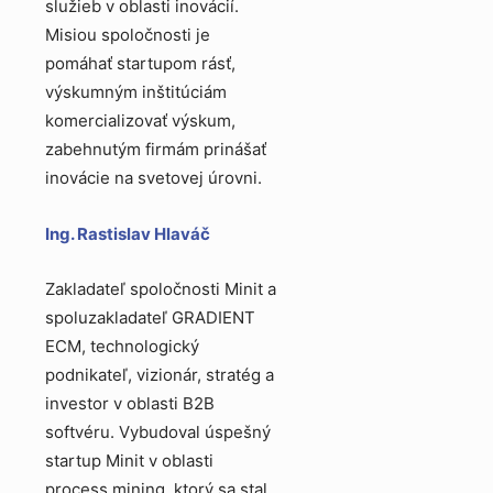
služieb v oblasti inovácií.
Misiou spoločnosti je
pomáhať startupom rásť,
výskumným inštitúciám
komercializovať výskum,
zabehnutým firmám prinášať
inovácie na svetovej úrovni.
Ing. Rastislav Hlaváč
Zakladateľ spoločnosti Minit a
spoluzakladateľ GRADIENT
ECM, technologický
podnikateľ, vizionár, stratég a
investor v oblasti B2B
softvéru. Vybudoval úspešný
startup Minit v oblasti
process mining, ktorý sa stal