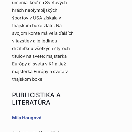
umenia, keď na Svetových
hrách neolympijských
športov v USA získala v
thajskom boxe zlato. Na
svojom konte má veľa ďalších
víťazstiev a je jedinou
držiteľkou všetkých štyroch
titulov na svete: majsterka
Európy aj sveta v K1 a tiež
majsterka Európy a sveta v
thajskom boxe.
PUBLICISTIKA A
LITERATÚRA
Mila Haugová