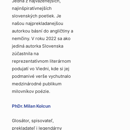
Jedna z najváženejších,
najinšpiratívnejších
slovenských poetiek. Je
našou najprekladanejšou
autorkou básní do angličtiny a
nemčiny. V roku 2022 sa ako
jediná autorka Slovenska
zúčastnila na
reprezentatívnom literárnom
podujatí vo Viedni, kde si jej
podmanivé verše vychutnalo
medzinárodné publikum
milovníkov poézie.
PhDr. Milan Kolcun
Glosátor, spisovateľ,
prekladateľ i legendárny