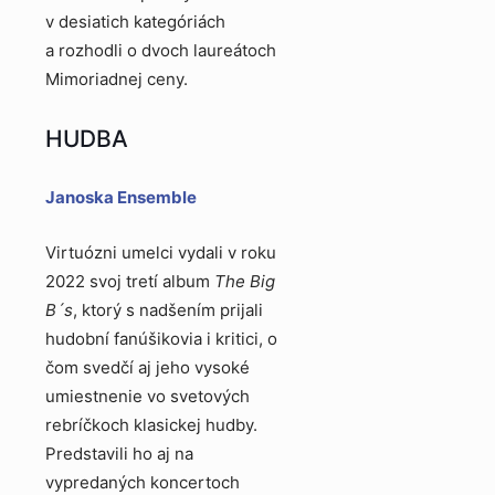
v desiatich kategóriách
a rozhodli o dvoch laureátoch
Mimoriadnej ceny.
HUDBA
Janoska Ensemble
Virtuózni umelci vydali v roku
2022 svoj tretí album
The Big
B´s
, ktorý s nadšením prijali
hudobní fanúšikovia i kritici, o
čom svedčí aj jeho vysoké
umiestnenie vo svetových
rebríčkoch klasickej hudby.
Predstavili ho aj na
vypredaných koncertoch