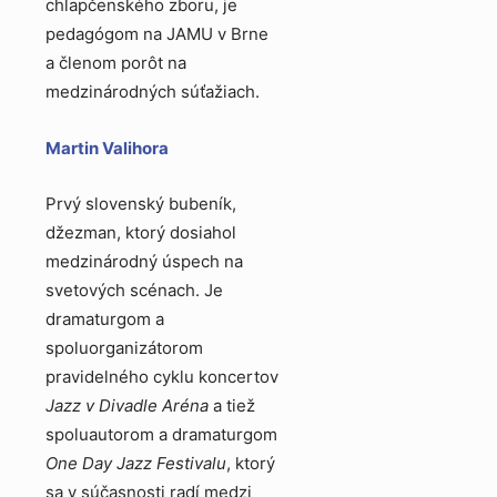
chlapčenského zboru, je
pedagógom na JAMU v Brne
a členom porôt na
medzinárodných súťažiach.
Martin Valihora
Prvý slovenský bubeník,
džezman, ktorý dosiahol
medzinárodný úspech na
svetových scénach. Je
dramaturgom a
spoluorganizátorom
pravidelného cyklu koncertov
Jazz v Divadle Aréna
a tiež
spoluautorom a dramaturgom
One Day Jazz Festivalu
, ktorý
sa v súčasnosti radí medzi