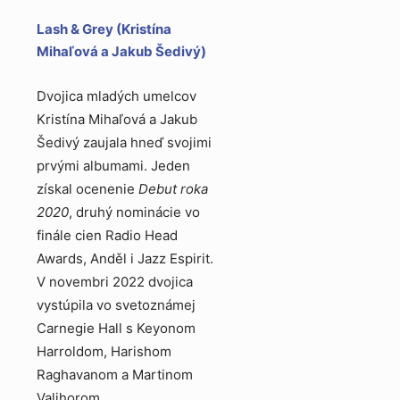
Lash & Grey (Kristína
Mihaľová a Jakub Šedivý)
Dvojica mladých umelcov
Kristína Mihaľová a Jakub
Šedivý zaujala hneď svojimi
prvými albumami. Jeden
získal ocenenie
Debut roka
2020
, druhý nominácie vo
finále cien Radio Head
Awards, Anděl i Jazz Espirit.
V novembri 2022 dvojica
vystúpila vo svetoznámej
Carnegie Hall s Keyonom
Harroldom, Harishom
Raghavanom a Martinom
Valihorom.