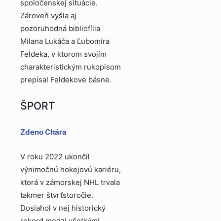
spoločenskej situácie.
Zároveň vyšla aj
pozoruhodná bibliofília
Milana Lukáča a Ľubomíra
Feldeka, v ktorom svojím
charakteristickým rukopisom
prepísal Feldekove básne.
ŠPORT
Zdeno Chára
V roku 2022 ukončil
výnimočnú hokejovú kariéru,
ktorá v zámorskej NHL trvala
takmer štvrťstoročie.
Dosiahol v nej historický
rekord medzi všetkými