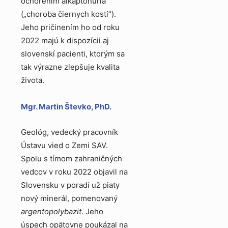
ochorením alkaptonúria
(„choroba čiernych kostí“).
Jeho pričinením ho od roku
2022 majú k dispozícii aj
slovenskí pacienti, ktorým sa
tak výrazne zlepšuje kvalita
života.
Mgr. Martin Števko, PhD.
Geológ, vedecký pracovník
Ústavu vied o Zemi SAV.
Spolu s tímom zahraničných
vedcov v roku 2022 objavil na
Slovensku v poradí už piaty
nový minerál, pomenovaný
a
rgentopolybazit
. Jeho
úspech opätovne poukázal na