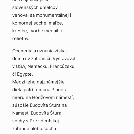
slovenských umelcov,
venoval sa monumentálnej i
komornej soche, maľbe,
kresbe, tvorbe medailí i
reliéfov.
Ocenenia a uznania získal
doma i v zahraničí. Vystavoval
v USA, Nemecku, Francúzsku
či Egypte.
Medzi jeho najznámejšie
diela patrí fontána Planéta
mieru na Hodžovom námestí,
súsošie Ľudovíta Štúra na
Námestí Ľudovíta Štúra,
sochy v Prezidentskej
záhrade alebo socha