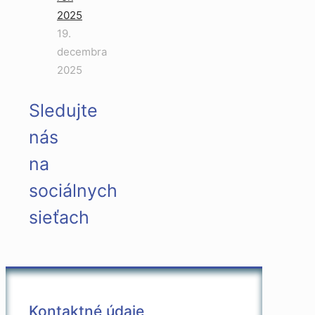
2025
19.
decembra
2025
Sledujte
nás
na
sociálnych
sieťach
Kontaktné údaje