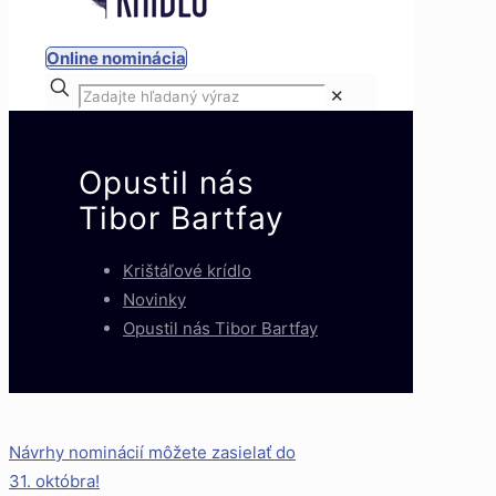
Online nominácia
✕
Opustil nás
Tibor Bartfay
Krištáľové krídlo
Novinky
Opustil nás Tibor Bartfay
Návrhy nominácií môžete zasielať do
31. októbra!