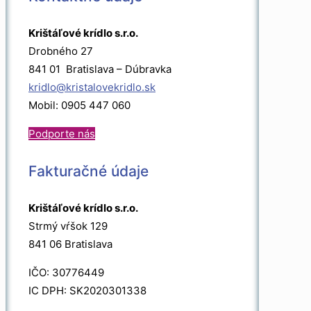
Krištáľové krídlo s.r.o.
Drobného 27
841 01 Bratislava – Dúbravka
kridlo@kristalovekridlo.sk
Mobil: 0905 447 060
Podporte nás
Fakturačné údaje
Krištáľové krídlo s.r.o.
Strmý vŕšok 129
841 06 Bratislava
IČO: 30776449
IC DPH: SK2020301338