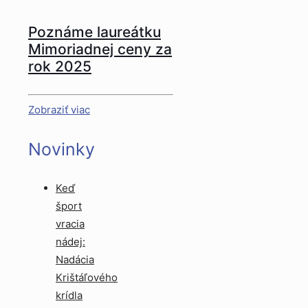
Poznáme laureátku
Mimoriadnej ceny za
rok 2025
Zobraziť viac
Novinky
Keď
šport
vracia
nádej:
Nadácia
Krištáľového
krídla