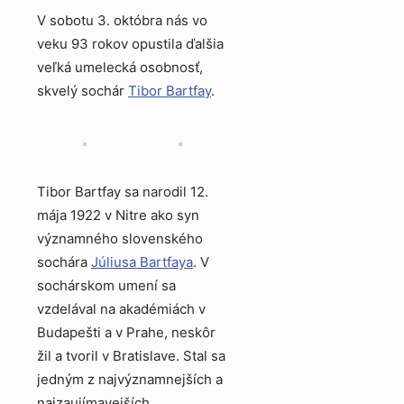
V sobotu 3. októbra nás vo
veku 93 rokov opustila ďalšia
veľká umelecká osobnosť,
skvelý sochár
Tibor Bartfay
.
Tibor Bartfay sa narodil 12.
mája 1922 v Nitre ako syn
významného slovenského
sochára
Júliusa Bartfaya
. V
sochárskom umení sa
vzdelával na akadémiách v
Budapešti a v Prahe, neskôr
žil a tvoril v Bratislave. Stal sa
jedným z najvýznamnejších a
najzaujímavejších