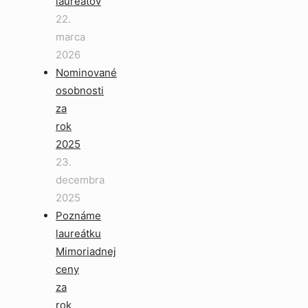
laureátov
22.
marca
2026
Nominované
osobnosti
za
rok
2025
23.
decembra
2025
Poznáme
laureátku
Mimoriadnej
ceny
za
rok