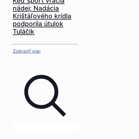
Keď šport vracia
nádej: Nadácia
Krištáľového krídla
podporila útulok
Tuláčik
Zobraziť viac