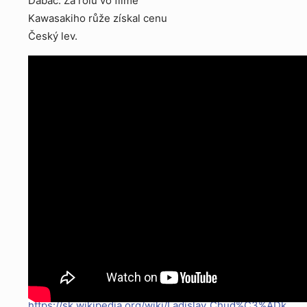
Dabač. Za rolu vo filme
Kawasakiho růže získal cenu
Český lev.
S láskou spomíname na tohto
veľkého herca a človeka!
https://sk.wikipedia.org/wiki/Ladislav_Chud%C3%ADk