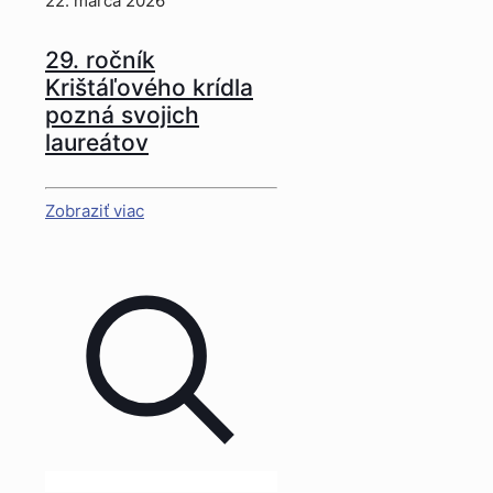
22. marca 2026
29. ročník
Krištáľového krídla
pozná svojich
laureátov
Zobraziť viac