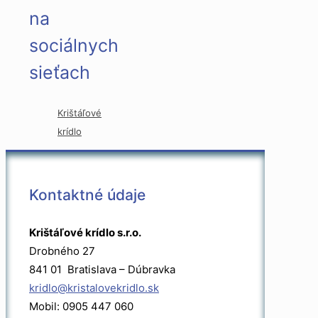
na
sociálnych
sieťach
Krištáľové
krídlo
Kontaktné údaje
Krištáľové krídlo s.r.o.
Drobného 27
841 01 Bratislava – Dúbravka
kridlo@kristalovekridlo.sk
Mobil: 0905 447 060