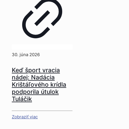
30. júna 2026
Keď šport vracia
nádej: Nadácia
Krištáľového krídla
podporila útulok
Tuláčik
Zobraziť viac