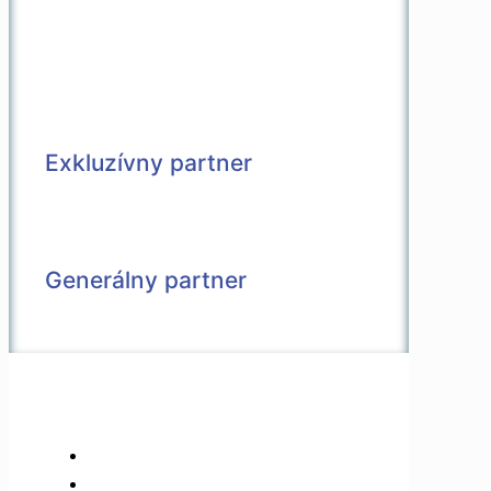
Exkluzívny partner
Generálny partner
© 2026 Všetky práva vyhradené |
Vytvorené v spolupráci s
Pietro Media
Kontakt
Partneri