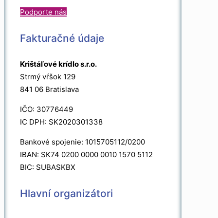
Podporte nás
Fakturačné údaje
Krištáľové krídlo s.r.o.
Strmý vŕšok 129
841 06 Bratislava
IČO: 30776449
IC DPH: SK2020301338
Bankové spojenie: 1015705112/0200
IBAN: SK74 0200 0000 0010 1570 5112
BIC: SUBASKBX
Hlavní organizátori