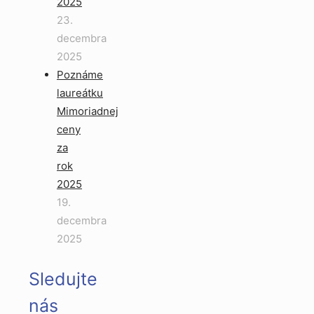
2025
23.
decembra
2025
Poznáme
laureátku
Mimoriadnej
ceny
za
rok
2025
19.
decembra
2025
Sledujte
nás