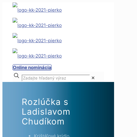
Online nominácia
✕
Rozlúčka s
Ladislavom
Chudíkom
Krištáľové krídlo