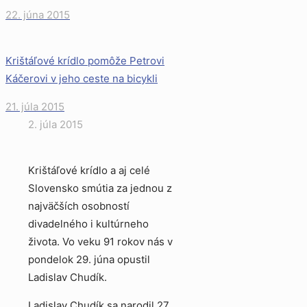
22. júna 2015
Krištáľové krídlo pomôže Petrovi
Káčerovi v jeho ceste na bicykli
21. júla 2015
2. júla 2015
Krištáľové krídlo a aj celé
Slovensko smútia za jednou z
najväčších osobností
divadelného i kultúrneho
života. Vo veku 91 rokov nás v
pondelok 29. júna opustil
Ladislav Chudík.
Ladislav Chudík sa narodil 27.