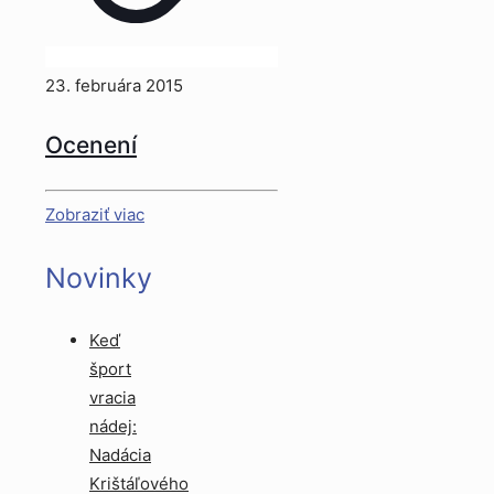
23. februára 2015
Ocenení
Zobraziť viac
Novinky
Keď
šport
vracia
nádej:
Nadácia
Krištáľového