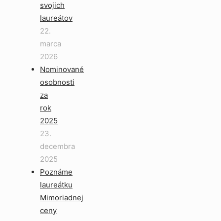
svojich
laureátov
22.
marca
2026
Nominované
osobnosti
za
rok
2025
23.
decembra
2025
Poznáme
laureátku
Mimoriadnej
ceny