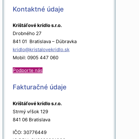
Kontaktné údaje
Krištáľové krídlo s.r.o.
Drobného 27
841 01 Bratislava – Dúbravka
kridlo@kristalovekridlo.sk
Mobil: 0905 447 060
Podporte nás
Fakturačné údaje
Krištáľové krídlo s.r.o.
Strmý vŕšok 129
841 06 Bratislava
IČO: 30776449