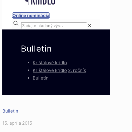
Online nominácia
✕
Bulletin
Krištáľové krídlo
Krištáľové krídlo
2. ročník
Bulletin
Bulletin
15. apríla 2015