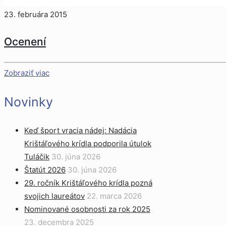
23. februára 2015
Ocenení
Zobraziť viac
Novinky
Keď šport vracia nádej: Nadácia
Krištáľového krídla podporila útulok
Tuláčik
30. júna 2026
Štatút 2026
30. júna 2026
29. ročník Krištáľového krídla pozná
svojich laureátov
22. marca 2026
Nominované osobnosti za rok 2025
23. decembra 2025