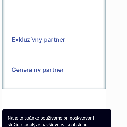
Exkluzívny partner
Generálny partner
© 2026 Všetky práva vyhradené |
Vytvorené v spolupráci s
Pietro Media
Kontakt
Na tejto stránke používame pri poskytovaní
Partneri
služieb, analýze návštevnosti a obsluhe