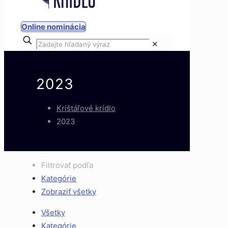
Online nominácia
✕
2023
Krištáľové krídlo
2023
Filtrovať podľa
Kategórie
Zobraziť všetky
Všetky
Kategórie