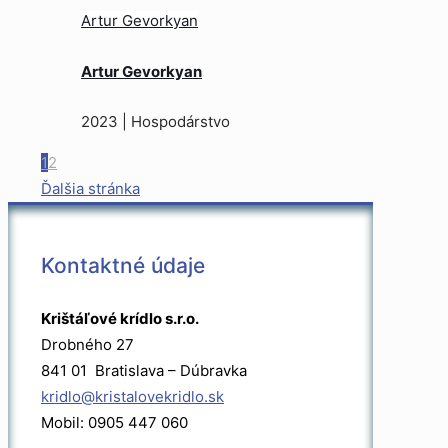
Artur Gevorkyan
Artur Gevorkyan
2023 | Hospodárstvo
1
2
Ďalšia stránka
Kontaktné údaje
Krištáľové krídlo s.r.o.
Drobného 27
841 01 Bratislava – Dúbravka
kridlo@kristalovekridlo.sk
Mobil: 0905 447 060