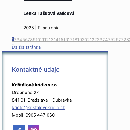
Lenka Tašková Valicová
2025 | Filantropia
1
2
3
4
5
6
7
8
9
10
11
12
13
14
15
16
17
18
19
20
21
22
23
24
25
26
27
28
Ďalšia stránka
Kontaktné údaje
Krištáľové krídlo s.r.o.
Drobného 27
841 01 Bratislava – Dúbravka
kridlo@kristalovekridlo.sk
Mobil: 0905 447 060