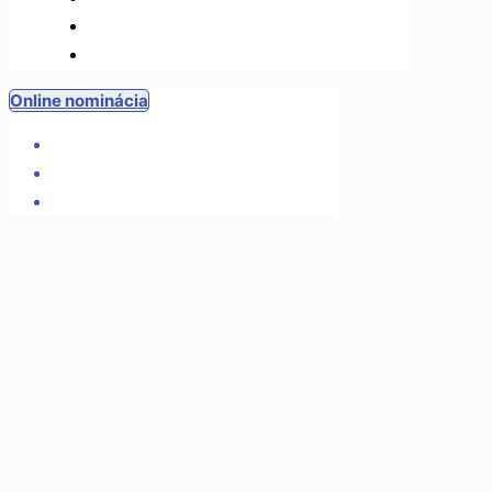
Partneri
Podmienky používania
Online nominácia