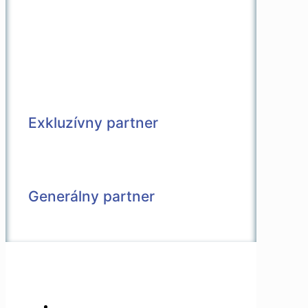
Exkluzívny partner
Generálny partner
© 2026 Všetky práva vyhradené |
Vytvorené v spolupráci s
Pietro Media
Kontakt