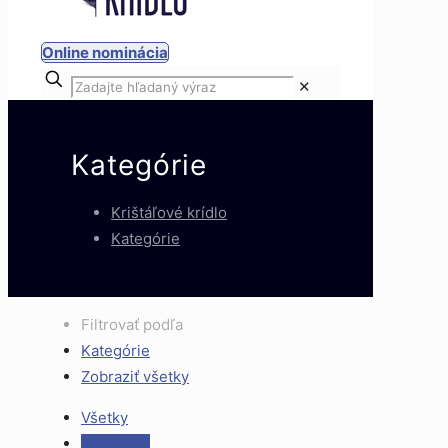
Online nominácia
✕
Kategórie
Krištáľové krídlo
Kategórie
Filtrovať podľa
Kategórie
Zobraziť všetky
Všetky
Kategórie