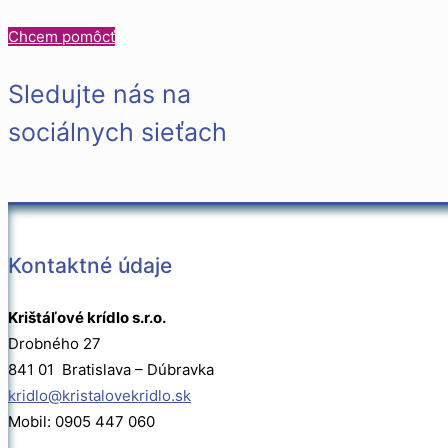
Chcem pomôcť
Sledujte nás na
sociálnych sieťach
Kontaktné údaje
Krištáľové krídlo s.r.o.
Drobného 27
841 01 Bratislava – Dúbravka
kridlo@kristalovekridlo.sk
Mobil: 0905 447 060