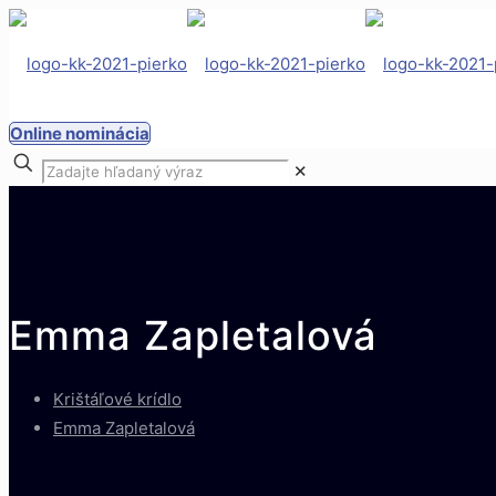
Online nominácia
✕
Emma Zapletalová
Krištáľové krídlo
Emma Zapletalová