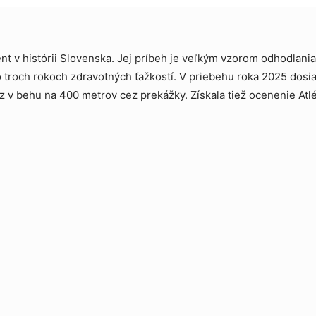
t v histórii Slovenska. Jej príbeh je veľkým vzorom odhodlania
po troch rokoch zdravotných ťažkostí. V priebehu roka 2025 dosi
z v behu na 400 metrov cez prekážky. Získala tiež ocenenie Atl