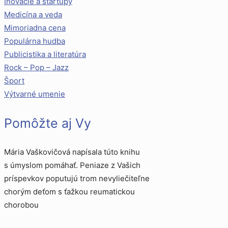
Inovácie a startupy
Medicína a veda
Mimoriadna cena
Populárna hudba
Publicistika a literatúra
Rock – Pop – Jazz
Šport
Výtvarné umenie
Pomôžte aj Vy
Mária Vaškovičová napísala túto knihu
s úmyslom pomáhať. Peniaze z Vašich
príspevkov poputujú trom nevyliečiteľne
chorým deťom s ťažkou reumatickou
chorobou