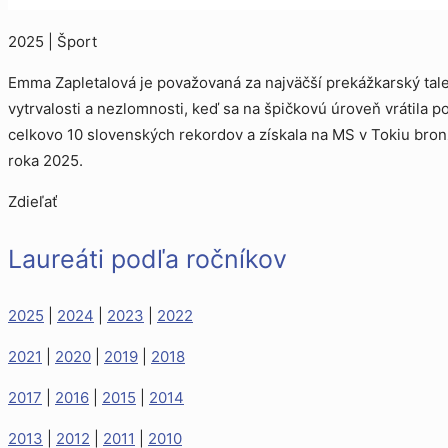
2025 | Šport
Emma Zapletalová je považovaná za najväčší prekážkarský talen
vytrvalosti a nezlomnosti, keď sa na špičkovú úroveň vrátila 
celkovo 10 slovenských rekordov a získala na MS v Tokiu bron
roka 2025.
Zdieľať
Laureáti podľa ročníkov
2025
|
2024
|
2023
|
2022
2021
|
2020
|
2019
|
2018
2017
|
2016
|
2015
|
2014
2013
|
2012
|
2011
|
2010