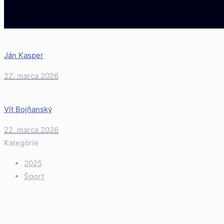
Ján Kasper
22. marca 2026
Vít Bojňanský
22. marca 2026
Kategórie
2025
Šport