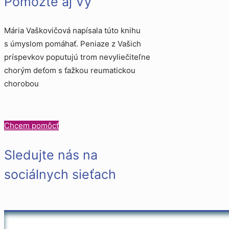
Pomôžte aj Vy
Mária Vaškovičová napísala túto knihu
s úmyslom pomáhať. Peniaze z Vašich
príspevkov poputujú trom nevyliečiteľne
chorým deťom s ťažkou reumatickou
chorobou
Chcem pomôcť
Sledujte nás na
sociálnych sieťach