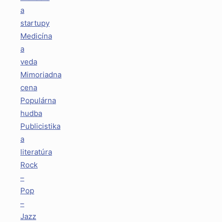
a
startupy
Medicína
a
veda
Mimoriadna
cena
Populárna
hudba
Publicistika
a
literatúra
Rock
–
Pop
–
Jazz