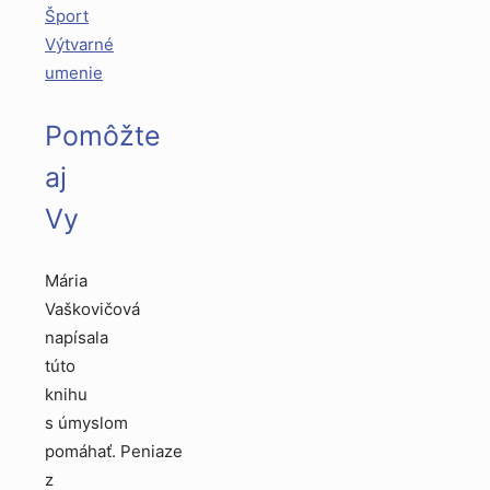
Šport
Výtvarné
umenie
Pomôžte
aj
Vy
Mária
Vaškovičová
napísala
túto
knihu
s úmyslom
pomáhať. Peniaze
z