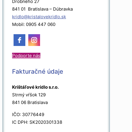
Drobného 27
841 01 Bratislava – Dúbravka
kridlo@kristalovekridlo.sk
Mobil: 0905 447 060
Podporte nás
Fakturačné údaje
Krištáľové krídlo s.r.o.
Strmý vŕšok 129
841 06 Bratislava
IČO: 30776449
IC DPH: SK2020301338