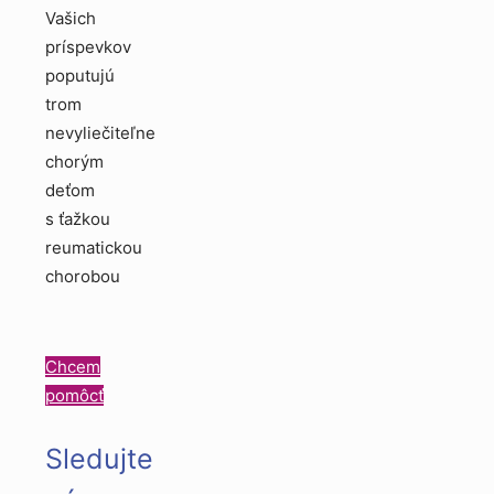
Vašich
príspevkov
poputujú
trom
nevyliečiteľne
chorým
deťom
s ťažkou
reumatickou
chorobou
Chcem
pomôcť
Sledujte