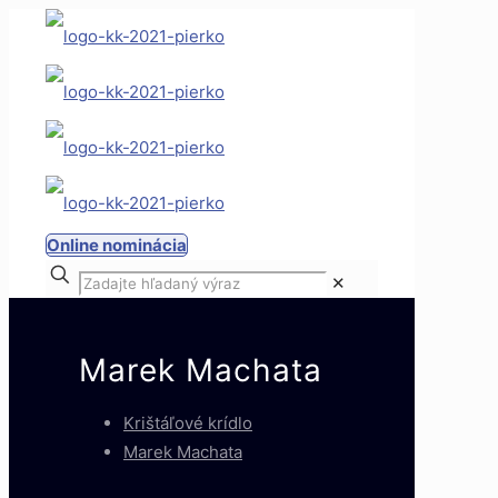
Online nominácia
✕
Marek Machata
Krištáľové krídlo
Marek Machata