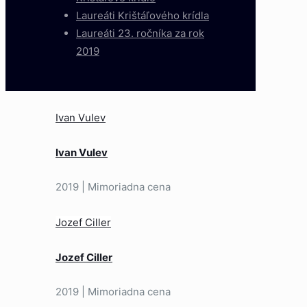
Laureáti Krištáľového krídla
Laureáti 23. ročníka za rok
2019
Ivan Vulev
Ivan Vulev
2019 | Mimoriadna cena
Jozef Ciller
Jozef Ciller
2019 | Mimoriadna cena