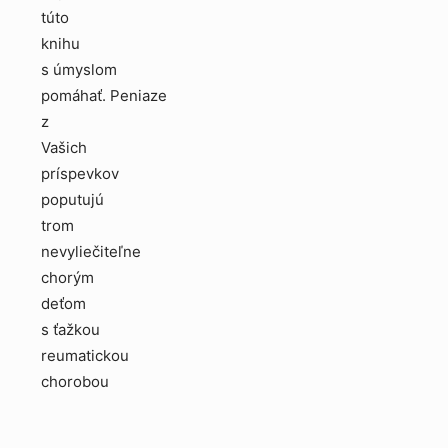
túto
knihu
s úmyslom
pomáhať. Peniaze
z
Vašich
príspevkov
poputujú
trom
nevyliečiteľne
chorým
deťom
s ťažkou
reumatickou
chorobou