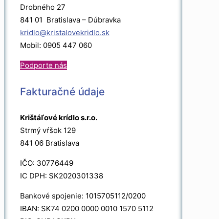
Drobného 27
841 01 Bratislava – Dúbravka
kridlo@kristalovekridlo.sk
Mobil: 0905 447 060
Podporte nás
Fakturačné údaje
Krištáľové krídlo s.r.o.
Strmý vŕšok 129
841 06 Bratislava
IČO: 30776449
IC DPH: SK2020301338
Bankové spojenie: 1015705112/0200
IBAN: SK74 0200 0000 0010 1570 5112