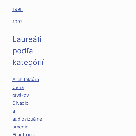
|
1998
1997
Laureáti
podľa
kategórií
Architektúra
Cena
divákov
Divadlo
a
audiovizuálne
umenie
Filantropia