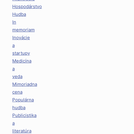
Hospodárstvo
Hudba
In
memoriam
Inovácie
a
startupy
Medicína
a
veda
Mimoriadna
cena
Populárna
hudba
Publicistika
a
literatúra