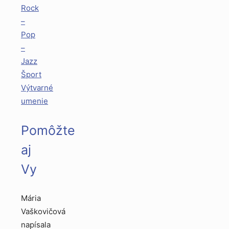
Rock
–
Pop
–
Jazz
Šport
Výtvarné
umenie
Pomôžte
aj
Vy
Mária
Vaškovičová
napísala