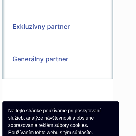
Exkluzívny partner
Generálny partner
© 2026 Všetky práva vyhradené |
Vytvorené v spolupráci s
Pietro Media
Kontakt
Na tejto stránke používame pri poskytovaní
Partneri
služieb, analýze návštevnosti a obsluhe
Podmienky používania
zobrazovania reklám súbory cookies.
Používaním tohto webu s tým súhlasíte.