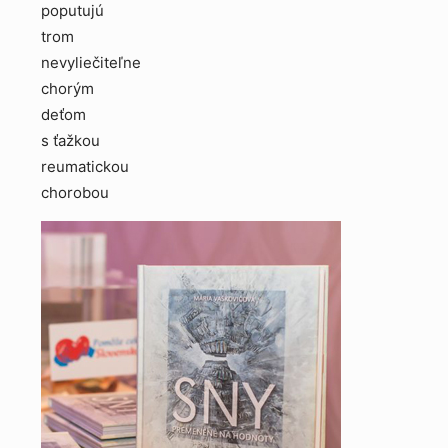
poputujú
trom
nevyliečiteľne
chorým
deťom
s ťažkou
reumatickou
chorobou