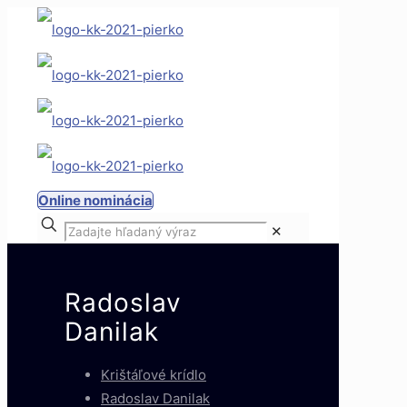
Online nominácia
✕
Radoslav
Danilak
Krištáľové krídlo
Radoslav Danilak