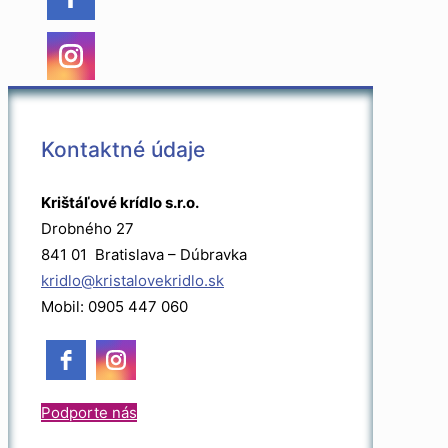
Kontaktné údaje
Krištáľové krídlo s.r.o.
Drobného 27
841 01 Bratislava – Dúbravka
kridlo@kristalovekridlo.sk
Mobil: 0905 447 060
Podporte nás