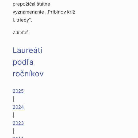
prepožičal štátne
vyznamenanie ,,Pribinov kríž
I. triedy˝.
Zdieľať
Laureáti
podľa
ročníkov
2025
|
2024
|
2023
|