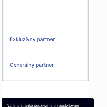
Exkluzívny partner
Generálny partner
© 2026 Všetky práva vyhradené |
Vytvorené v spolupráci s
Pietro Media
Kontakt
Na tejto stránke používame pri poskytovaní