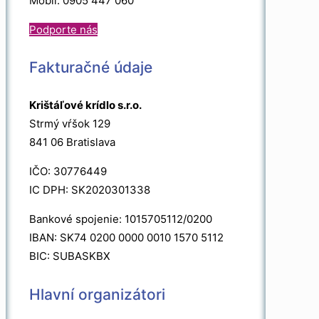
Mobil: 0905 447 060
Podporte nás
Fakturačné údaje
Krištáľové krídlo s.r.o.
Strmý vŕšok 129
841 06 Bratislava
IČO: 30776449
IC DPH: SK2020301338
Bankové spojenie: 1015705112/0200
IBAN: SK74 0200 0000 0010 1570 5112
BIC: SUBASKBX
Hlavní organizátori