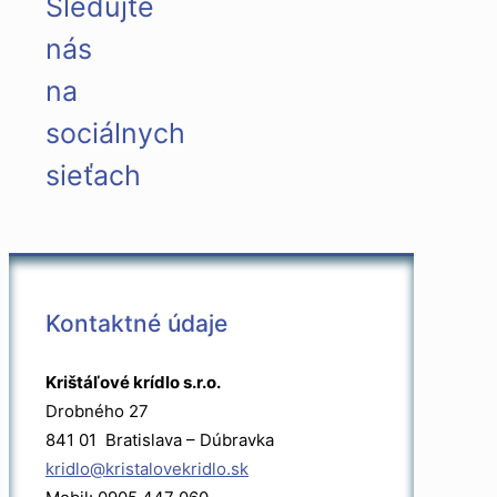
Sledujte
nás
na
sociálnych
sieťach
Kontaktné údaje
Krištáľové krídlo s.r.o.
Drobného 27
841 01 Bratislava – Dúbravka
kridlo@kristalovekridlo.sk