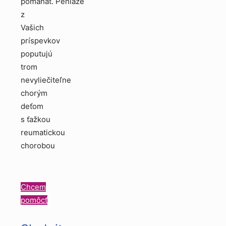
pomáhať. Peniaze
z
Vašich
príspevkov
poputujú
trom
nevyliečiteľne
chorým
deťom
s ťažkou
reumatickou
chorobou
Chcem
pomôcť