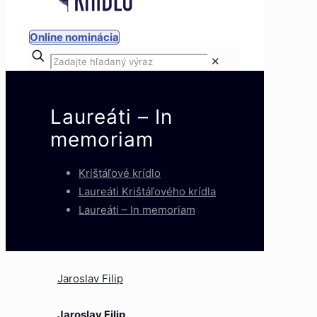
Online nominácia
✕
Laureáti – In
memoriam
Krištáľové krídlo
Laureáti Krištáľového krídla
Laureáti – In memoriam
Jaroslav Filip
Jaroslav Filip