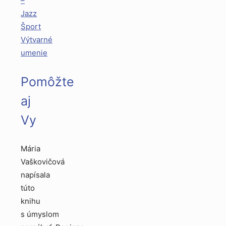
–
Jazz
Šport
Výtvarné
umenie
Pomôžte
aj
Vy
Mária
Vaškovičová
napísala
túto
knihu
s úmyslom