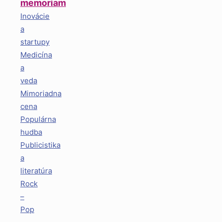
memoriam
Inovácie
a
startupy
Medicína
a
veda
Mimoriadna
cena
Populárna
hudba
Publicistika
a
literatúra
Rock
–
Pop