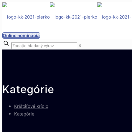
Online nominácia
✕
Kategórie
Krištáľové krídlo
Kategórie