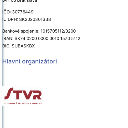
841 06 Bratislava
IČO: 30776449
IC DPH: SK2020301338
Bankové spojenie: 1015705112/0200
IBAN: SK74 0200 0000 0010 1570 5112
BIC: SUBASKBX
Hlavní organizátori