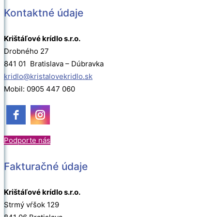
Kontaktné údaje
Krištáľové krídlo s.r.o.
Drobného 27
841 01 Bratislava – Dúbravka
kridlo@kristalovekridlo.sk
Mobil: 0905 447 060
Podporte nás
Fakturačné údaje
Krištáľové krídlo s.r.o.
Strmý vŕšok 129