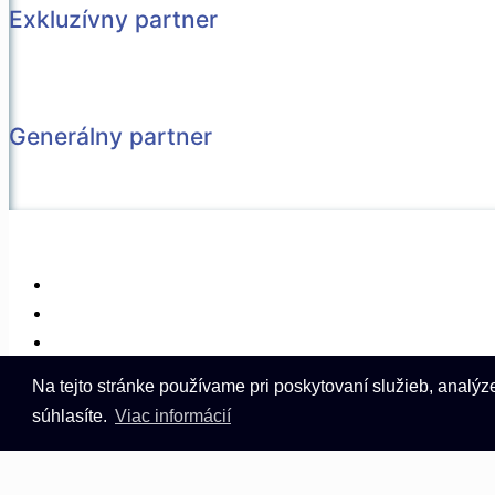
Exkluzívny partner
Generálny partner
© 2026 Všetky práva vyhradené | Vytvorené v spolupráci s
Pi
Kontakt
Partneri
Podmienky používania
Na tejto stránke používame pri poskytovaní služieb, analý
Online nominácia
súhlasíte.
Viac informácií