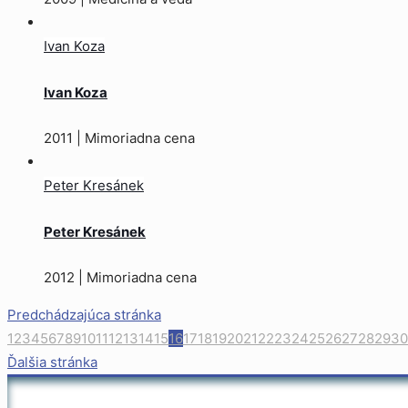
Ivan Koza
Ivan Koza
2011 | Mimoriadna cena
Peter Kresánek
Peter Kresánek
2012 | Mimoriadna cena
Predchádzajúca stránka
1
2
3
4
5
6
7
8
9
10
11
12
13
14
15
16
17
18
19
20
21
22
23
24
25
26
27
28
29
30
Ďalšia stránka