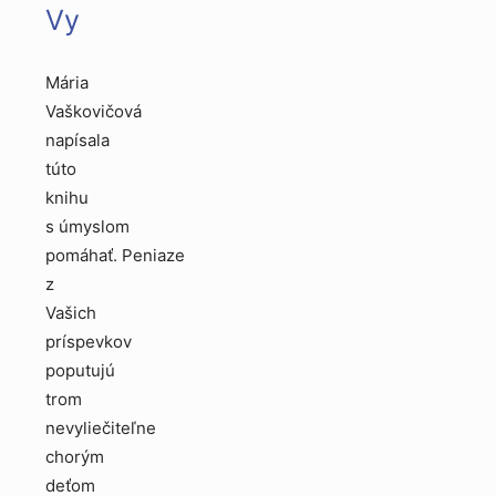
Vy
Mária
Vaškovičová
napísala
túto
knihu
s úmyslom
pomáhať. Peniaze
z
Vašich
príspevkov
poputujú
trom
nevyliečiteľne
chorým
deťom