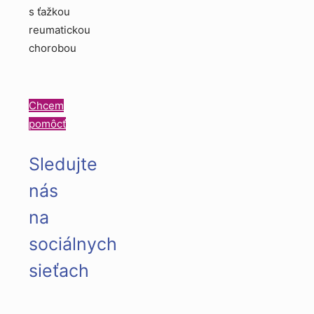
s ťažkou
reumatickou
chorobou
Chcem
pomôcť
Sledujte
nás
na
sociálnych
sieťach