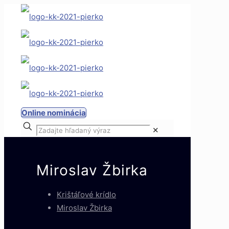
Online nominácia
✕
Miroslav Žbirka
Krištáľové krídlo
Miroslav Žbirka