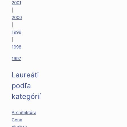
2001
|
2000
|
1999
|
1998
1997
Laureáti
podľa
kategórií
Architektúra
Cena