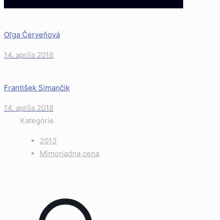
Oľga Červeňová
14. apríla 2018
František Simančik
14. apríla 2018
Kategórie
2013
Mimoriadna cena