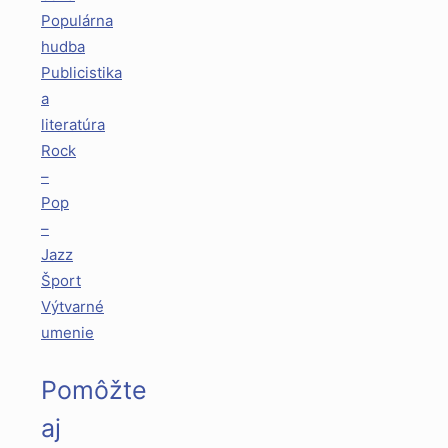
Populárna
hudba
Publicistika
a
literatúra
Rock
–
Pop
–
Jazz
Šport
Výtvarné
umenie
Pomôžte
aj