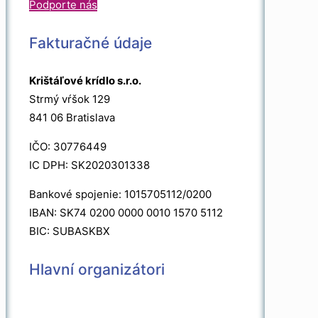
Podporte nás
Fakturačné údaje
Krištáľové krídlo s.r.o.
Strmý vŕšok 129
841 06 Bratislava
IČO: 30776449
IC DPH: SK2020301338
Bankové spojenie: 1015705112/0200
IBAN: SK74 0200 0000 0010 1570 5112
BIC: SUBASKBX
Hlavní organizátori