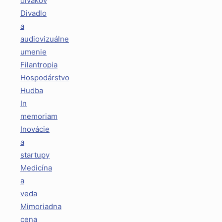
divákov
Divadlo
a
audiovizuálne
umenie
Filantropia
Hospodárstvo
Hudba
In
memoriam
Inovácie
a
startupy
Medicína
a
veda
Mimoriadna
cena