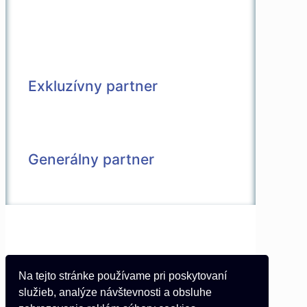
Exkluzívny partner
Generálny partner
© 2026 Všetky práva vyhradené |
Vytvorené v spolupráci s
Pietro Media
Kontakt
Na tejto stránke používame pri poskytovaní
Partneri
služieb, analýze návštevnosti a obsluhe
Podmienky používania