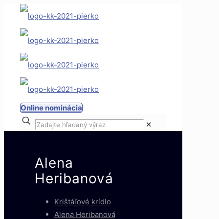
Online nominácia
✕
Alena
Heribanová
Krištáľové krídlo
Alena Heribanová