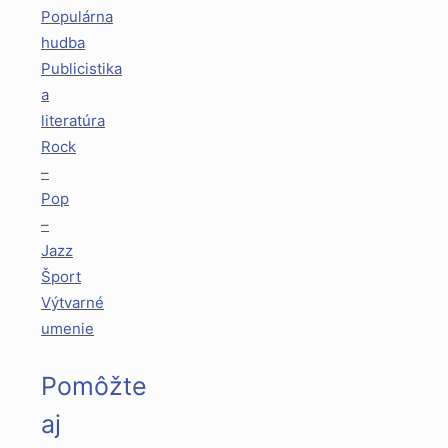
Populárna
hudba
Publicistika
a
literatúra
Rock
–
Pop
–
Jazz
Šport
Výtvarné
umenie
Pomôžte
aj