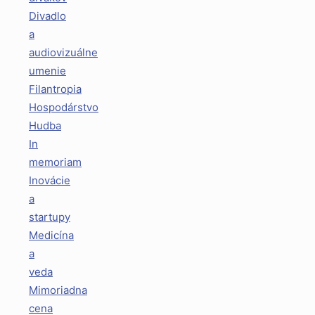
Divadlo
a
audiovizuálne
umenie
Filantropia
Hospodárstvo
Hudba
In
memoriam
Inovácie
a
startupy
Medicína
a
veda
Mimoriadna
cena