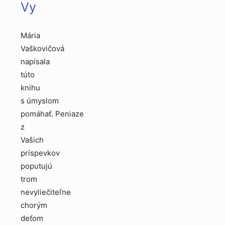
Vy
Mária
Vaškovičová
napísala
túto
knihu
s úmyslom
pomáhať. Peniaze
z
Vašich
príspevkov
poputujú
trom
nevyliečiteľne
chorým
deťom