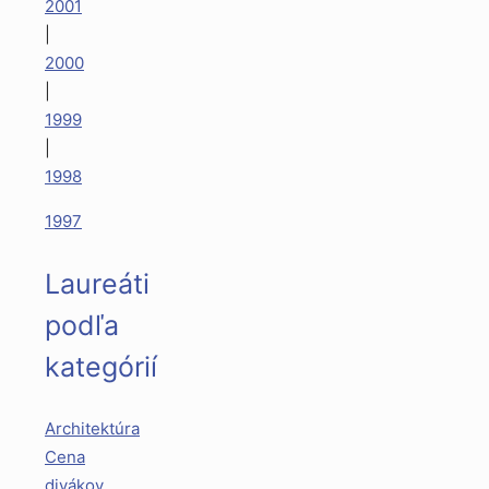
2001
|
2000
|
1999
|
1998
1997
Laureáti
podľa
kategórií
Architektúra
Cena
divákov