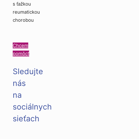
s ťažkou
reumatickou
chorobou
Chcem
pomôcť
Sledujte
nás
na
sociálnych
sieťach