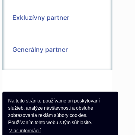
Exkluzívny partner
Generálny partner
© 2026 Všetky práva vyhradené |
Vytvorené v spolupráci s
Pietro Media
Kontakt
Na tejto stránke používame pri poskytovaní
Partneri
služieb, analýze návštevnosti a obsluhe
Podmienky používania
zobrazovania reklám súbory cookies.
Používaním tohto webu s tým súhlasíte.
Online nominácia
Viac informácií