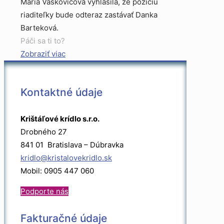
Mária Vaškovičová vyhlásila, že pozíciu
riaditeľky bude odteraz zastávať Danka
Barteková.
Páči sa ti to?
Zobraziť viac
Kontaktné údaje
Krištáľové krídlo s.r.o.
Drobného 27
841 01 Bratislava – Dúbravka
kridlo@kristalovekridlo.sk
Mobil: 0905 447 060
Podporte nás
Fakturačné údaje