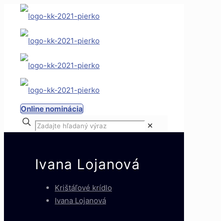
Online nominácia
✕
Ivana Lojanová
Krištáľové krídlo
Ivana Lojanová