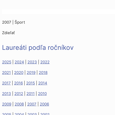
2007 | Šport
Zdieľať
Laureáti podľa ročníkov
2025
|
2024
|
2023
|
2022
2021
|
2020
|
2019
|
2018
2017
|
2016
|
2015
|
2014
2013
|
2012
|
2011
|
2010
2009
|
2008
|
2007
|
2006
2005
|
2004
|
2003
|
2002