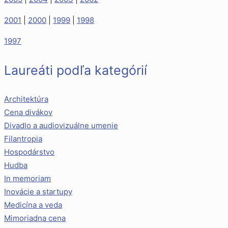
2001
|
2000
|
1999
|
1998
1997
Laureáti podľa kategórií
Architektúra
Cena divákov
Divadlo a audiovizuálne umenie
Filantropia
Hospodárstvo
Hudba
In memoriam
Inovácie a startupy
Medicína a veda
Mimoriadna cena