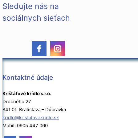
Sledujte nás na
sociálnych sieťach
Kontaktné údaje
Krištáľové krídlo s.r.o.
Drobného 27
841 01 Bratislava – Dúbravka
kridlo@kristalovekridlo.sk
Mobil: 0905 447 060