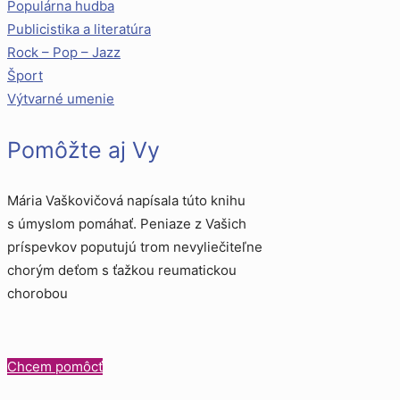
Populárna hudba
Publicistika a literatúra
Rock – Pop – Jazz
Šport
Výtvarné umenie
Pomôžte aj Vy
Mária Vaškovičová napísala túto knihu
s úmyslom pomáhať. Peniaze z Vašich
príspevkov poputujú trom nevyliečiteľne
chorým deťom s ťažkou reumatickou
chorobou
Chcem pomôcť