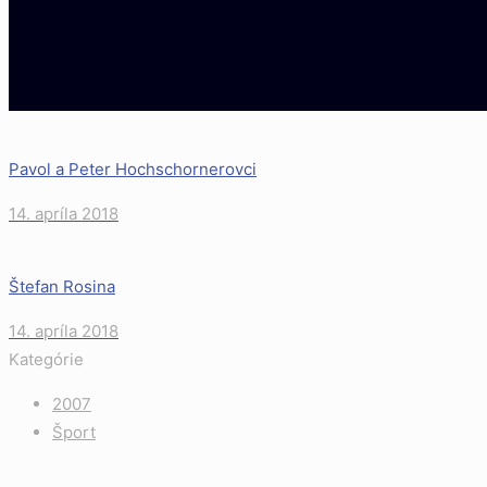
Pavol a Peter Hochschornerovci
14. apríla 2018
Štefan Rosina
14. apríla 2018
Kategórie
2007
Šport