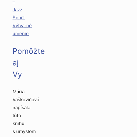
–
Jazz
Šport
Výtvarné
umenie
Pomôžte
aj
Vy
Mária
Vaškovičová
napísala
túto
knihu
s úmyslom