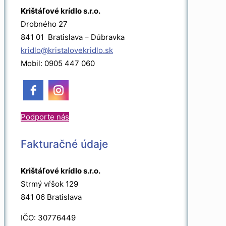
Krištáľové krídlo s.r.o.
Drobného 27
841 01 Bratislava – Dúbravka
kridlo@kristalovekridlo.sk
Mobil: 0905 447 060
Podporte nás
Fakturačné údaje
Krištáľové krídlo s.r.o.
Strmý vŕšok 129
841 06 Bratislava
IČO: 30776449