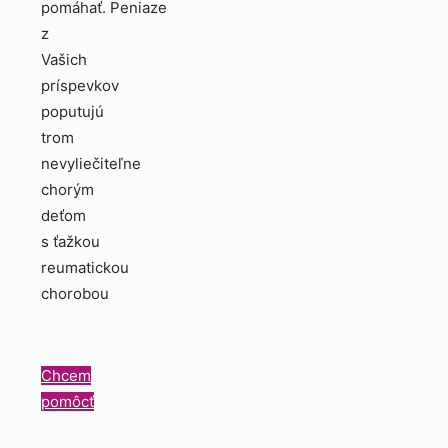
pomáhať. Peniaze
z
Vašich
príspevkov
poputujú
trom
nevyliečiteľne
chorým
deťom
s ťažkou
reumatickou
chorobou
Chcem
pomôcť