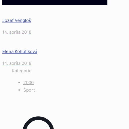
Jozef Vengloš
14. apríla 2018
Elena Kohútiková
14. apríla 2018
Kategórie
2000
Šport