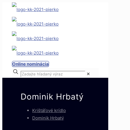
Online nominácia
✕
Dominik Hrbatý
Krištáľové krídlo
Dominik Hrbatý