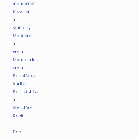
memoriam
Inovácie
a
startupy
Medicína
a
veda
Mimoriadna
cena
Populárna
hudba
Publicistika
a
literatúra
Rock
–
Pop