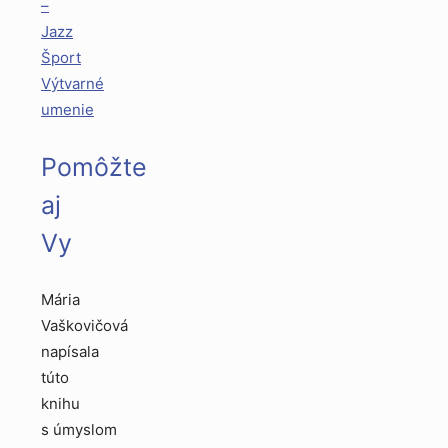
–
Jazz
Šport
Výtvarné
umenie
Pomôžte
aj
Vy
Mária
Vaškovičová
napísala
túto
knihu
s úmyslom