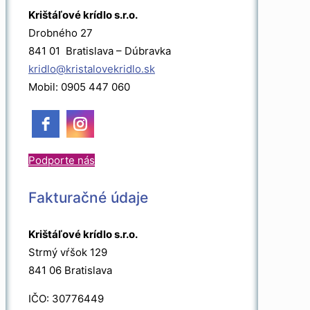
Krištáľové krídlo s.r.o.
Drobného 27
841 01 Bratislava – Dúbravka
kridlo@kristalovekridlo.sk
Mobil: 0905 447 060
Podporte nás
Fakturačné údaje
Krištáľové krídlo s.r.o.
Strmý vŕšok 129
841 06 Bratislava
IČO: 30776449