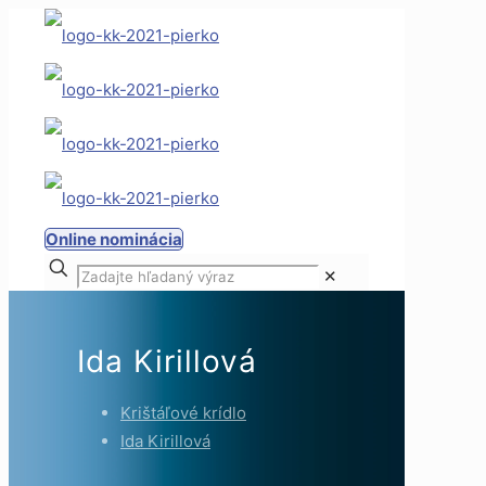
Online nominácia
✕
Ida Kirillová
Krištáľové krídlo
Ida Kirillová