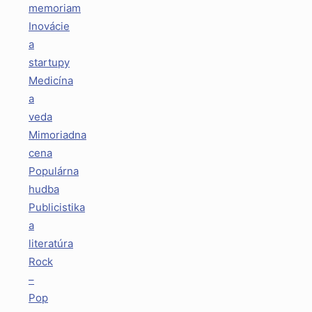
memoriam
Inovácie
a
startupy
Medicína
a
veda
Mimoriadna
cena
Populárna
hudba
Publicistika
a
literatúra
Rock
–
Pop