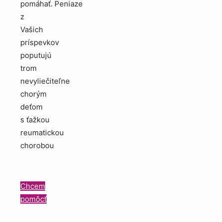
pomáhať. Peniaze
z
Vašich
príspevkov
poputujú
trom
nevyliečiteľne
chorým
deťom
s ťažkou
reumatickou
chorobou
Chcem
pomôcť