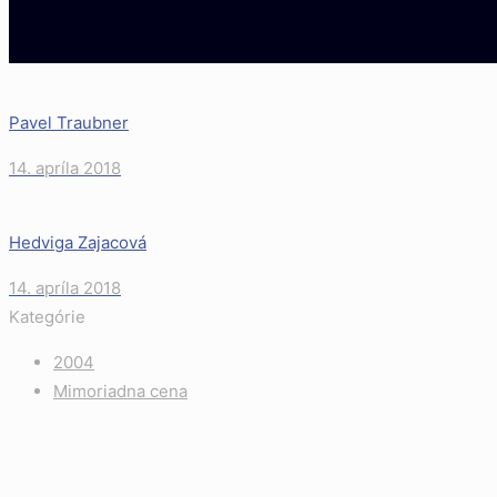
Pavel Traubner
14. apríla 2018
Hedviga Zajacová
14. apríla 2018
Kategórie
2004
Mimoriadna cena