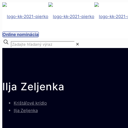
Online nominácia
✕
Ilja Zeljenka
Krištáľové krídlo
Ilja Zeljenka