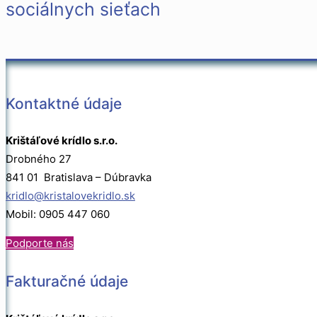
sociálnych sieťach
Kontaktné údaje
Krištáľové krídlo s.r.o.
Drobného 27
841 01 Bratislava – Dúbravka
kridlo@kristalovekridlo.sk
Mobil: 0905 447 060
Podporte nás
Fakturačné údaje