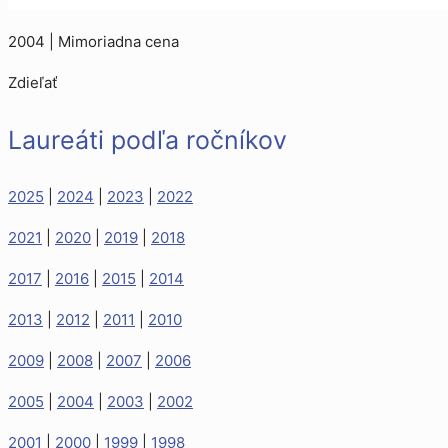
2004 | Mimoriadna cena
Zdieľať
Laureáti podľa ročníkov
2025
|
2024
|
2023
|
2022
2021
|
2020
|
2019
|
2018
2017
|
2016
|
2015
|
2014
2013
|
2012
|
2011
|
2010
2009
|
2008
|
2007
|
2006
2005
|
2004
|
2003
|
2002
2001
|
2000
|
1999
|
1998