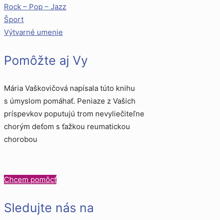
Rock – Pop – Jazz
Šport
Výtvarné umenie
Pomôžte aj Vy
Mária Vaškovičová napísala túto knihu
s úmyslom pomáhať. Peniaze z Vašich
príspevkov poputujú trom nevyliečiteľne
chorým deťom s ťažkou reumatickou
chorobou
Chcem pomôcť
Sledujte nás na