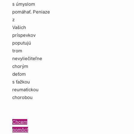
s úmyslom
pomáhať. Peniaze
z
Vašich
príspevkov
poputujú
trom
nevyliečiteľne
chorým
deťom
s ťažkou
reumatickou
chorobou
Chcem
pomôcť