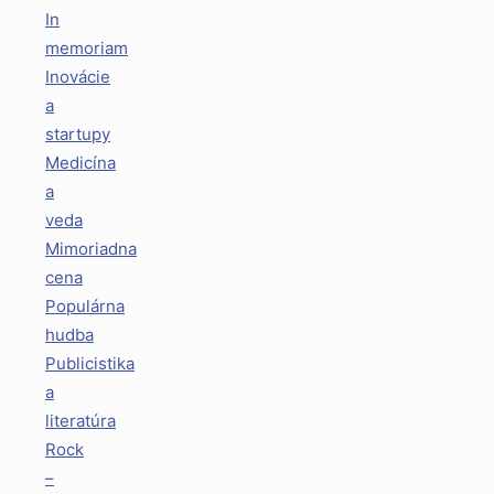
In
memoriam
Inovácie
a
startupy
Medicína
a
veda
Mimoriadna
cena
Populárna
hudba
Publicistika
a
literatúra
Rock
–