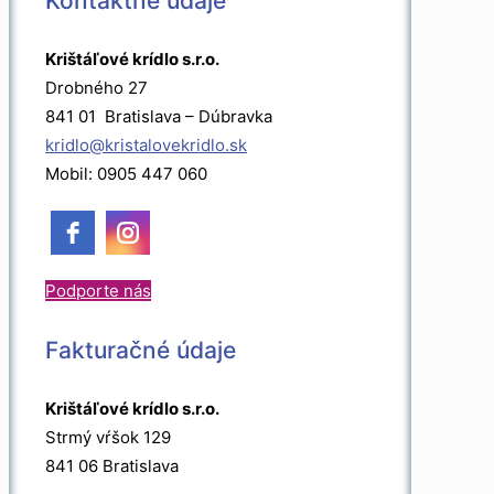
Kontaktné údaje
Krištáľové krídlo s.r.o.
Drobného 27
841 01 Bratislava – Dúbravka
kridlo@kristalovekridlo.sk
Mobil: 0905 447 060
Podporte nás
Fakturačné údaje
Krištáľové krídlo s.r.o.
Strmý vŕšok 129
841 06 Bratislava