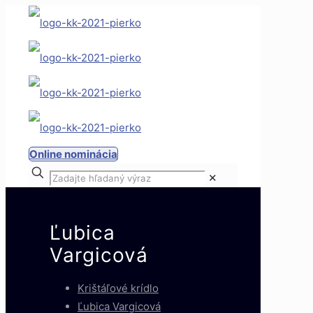
Online nominácia
✕
Ľubica
Vargicová
Krištáľové krídlo
Ľubica Vargicová