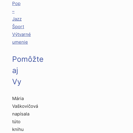
Pop
–
Jazz
Šport
Výtvarné
umenie
Pomôžte
aj
Vy
Mária
Vaškovičová
napísala
túto
knihu