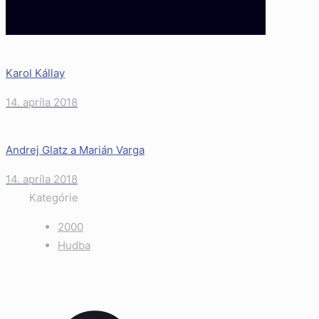
Karol Kállay
14. apríla 2018
Andrej Glatz a Marián Varga
14. apríla 2018
Kategórie
2000
Hudba