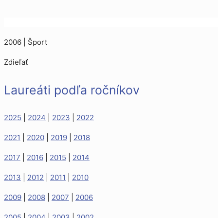
2006 | Šport
Zdieľať
Laureáti podľa ročníkov
2025
|
2024
|
2023
|
2022
2021
|
2020
|
2019
|
2018
2017
|
2016
|
2015
|
2014
2013
|
2012
|
2011
|
2010
2009
|
2008
|
2007
|
2006
2005
|
2004
|
2003
|
2002