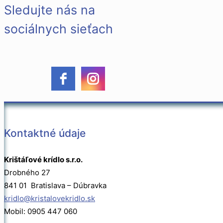
Sledujte nás na
sociálnych sieťach
Kontaktné údaje
Krištáľové krídlo s.r.o.
Drobného 27
841 01 Bratislava – Dúbravka
kridlo@kristalovekridlo.sk
Mobil: 0905 447 060