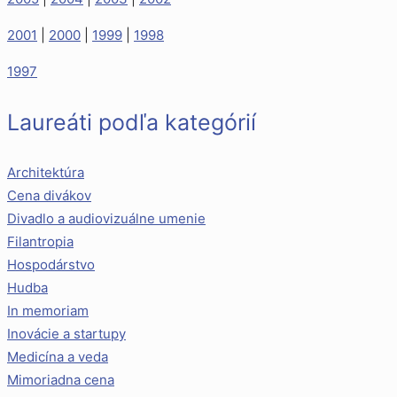
2001
|
2000
|
1999
|
1998
1997
Laureáti podľa kategórií
Architektúra
Cena divákov
Divadlo a audiovizuálne umenie
Filantropia
Hospodárstvo
Hudba
In memoriam
Inovácie a startupy
Medicína a veda
Mimoriadna cena