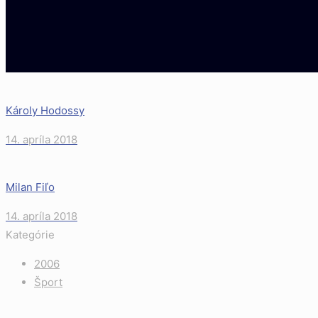
Károly Hodossy
14. apríla 2018
Milan Fiľo
14. apríla 2018
Kategórie
2006
Šport