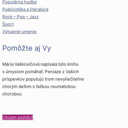
Populárna hudba
Publicistika a literatúra
Rock – Pop – Jazz
Šport
Výtvarné umenie
Pomôžte aj Vy
Mária Vaškovičová napísala túto knihu
s úmyslom pomáhať. Peniaze z Vašich
príspevkov poputujú trom nevyliečiteľne
chorým deťom s ťažkou reumatickou
chorobou
Chcem pomôcť