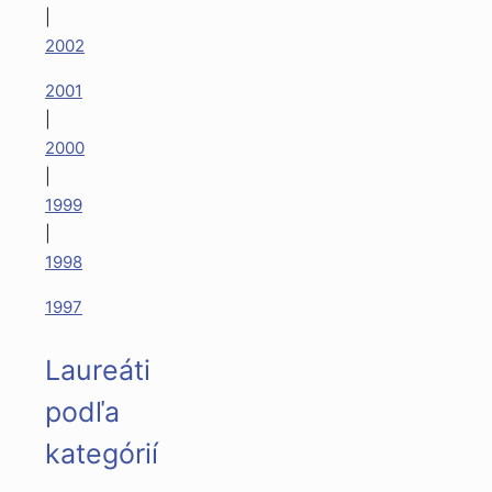
|
2002
2001
|
2000
|
1999
|
1998
1997
Laureáti
podľa
kategórií