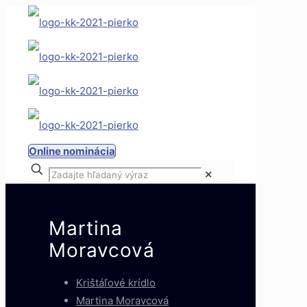
Online nominácia
✕
Martina
Moravcová
Krištáľové krídlo
Martina Moravcová