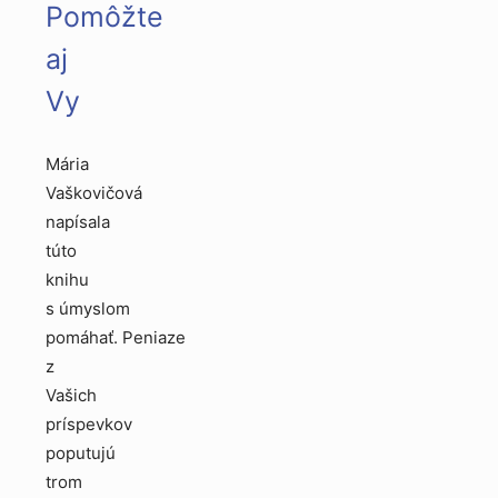
Pomôžte
aj
Vy
Mária
Vaškovičová
napísala
túto
knihu
s úmyslom
pomáhať. Peniaze
z
Vašich
príspevkov
poputujú
trom