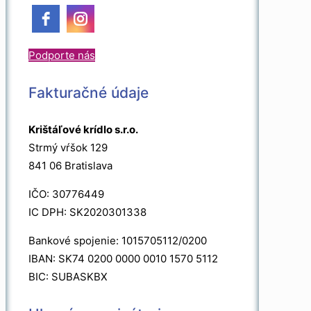
Podporte nás
Fakturačné údaje
Krištáľové krídlo s.r.o.
Strmý vŕšok 129
841 06 Bratislava
IČO: 30776449
IC DPH: SK2020301338
Bankové spojenie: 1015705112/0200
IBAN: SK74 0200 0000 0010 1570 5112
BIC: SUBASKBX