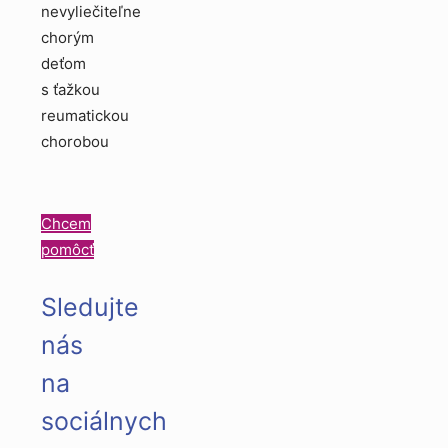
nevyliečiteľne
chorým
deťom
s ťažkou
reumatickou
chorobou
Chcem
pomôcť
Sledujte
nás
na
sociálnych