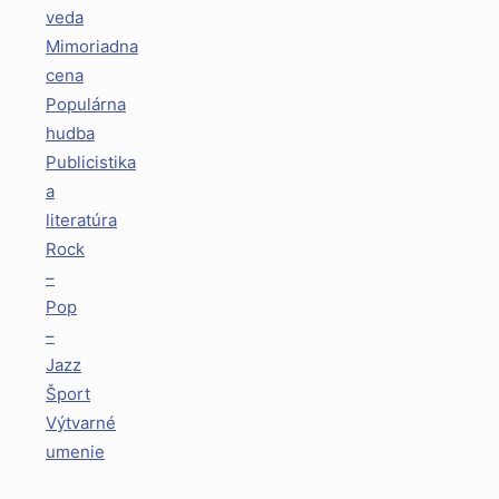
veda
Mimoriadna
cena
Populárna
hudba
Publicistika
a
literatúra
Rock
–
Pop
–
Jazz
Šport
Výtvarné
umenie