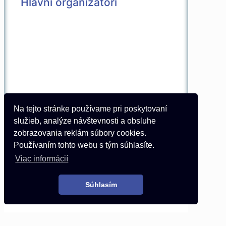
Hlavní organizátori
Exkluzívny partner
Na tejto stránke používame pri poskytovaní
služieb, analýze návštevnosti a obsluhe
zobrazovania reklám súbory cookies.
Používaním tohto webu s tým súhlasíte.
Generálny partner
Viac informácií
Súhlasím
© 2026 Všetky práva vyhradené |
Vytvorené v spolupráci s
Pietro Media