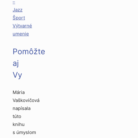
–
Jazz
Šport
Výtvarné
umenie
Pomôžte
aj
Vy
Mária
Vaškovičová
napísala
túto
knihu
s úmyslom