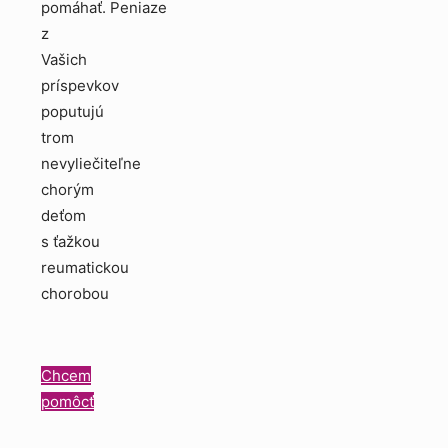
pomáhať. Peniaze
z
Vašich
príspevkov
poputujú
trom
nevyliečiteľne
chorým
deťom
s ťažkou
reumatickou
chorobou
Chcem
pomôcť