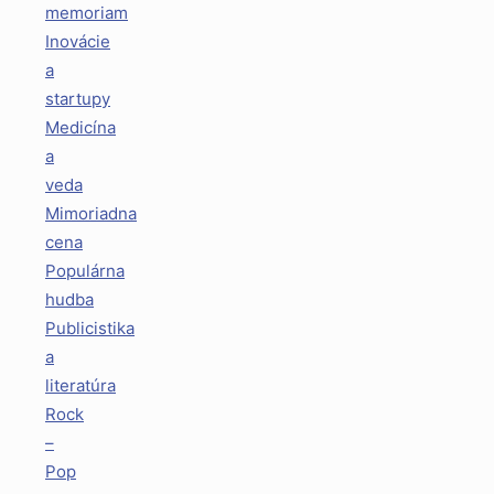
memoriam
Inovácie
a
startupy
Medicína
a
veda
Mimoriadna
cena
Populárna
hudba
Publicistika
a
literatúra
Rock
–
Pop