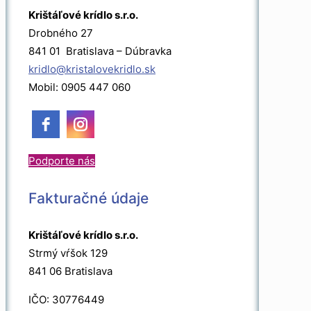
Krištáľové krídlo s.r.o.
Drobného 27
841 01 Bratislava – Dúbravka
kridlo@kristalovekridlo.sk
Mobil: 0905 447 060
Podporte nás
Fakturačné údaje
Krištáľové krídlo s.r.o.
Strmý vŕšok 129
841 06 Bratislava
IČO: 30776449