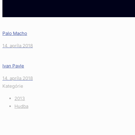
Palo Macho
14. apríla 2018
Ivan Pavle
14. apríla 2018
Kategórie
2013
Hudba