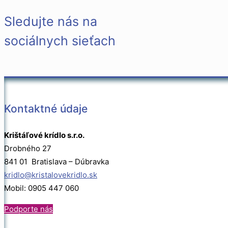
Sledujte nás na
sociálnych sieťach
Kontaktné údaje
Krištáľové krídlo s.r.o.
Drobného 27
841 01 Bratislava – Dúbravka
kridlo@kristalovekridlo.sk
Mobil: 0905 447 060
Podporte nás