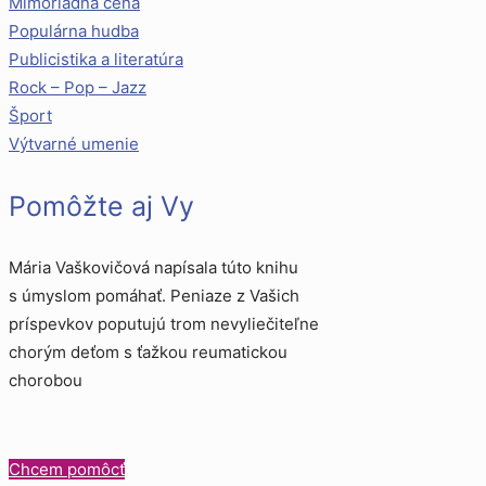
Mimoriadna cena
Populárna hudba
Publicistika a literatúra
Rock – Pop – Jazz
Šport
Výtvarné umenie
Pomôžte aj Vy
Mária Vaškovičová napísala túto knihu
s úmyslom pomáhať. Peniaze z Vašich
príspevkov poputujú trom nevyliečiteľne
chorým deťom s ťažkou reumatickou
chorobou
Chcem pomôcť