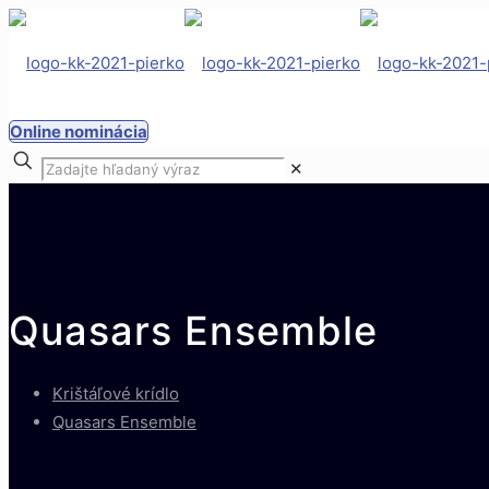
Online nominácia
✕
Quasars Ensemble
Krištáľové krídlo
Quasars Ensemble