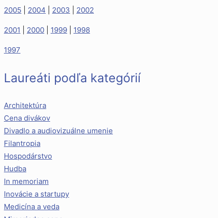
2005
|
2004
|
2003
|
2002
2001
|
2000
|
1999
|
1998
1997
Laureáti podľa kategórií
Architektúra
Cena divákov
Divadlo a audiovizuálne umenie
Filantropia
Hospodárstvo
Hudba
In memoriam
Inovácie a startupy
Medicína a veda