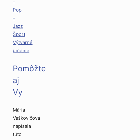
–
Pop
–
Jazz
Šport
Výtvarné
umenie
Pomôžte
aj
Vy
Mária
Vaškovičová
napísala
túto