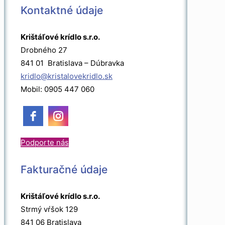
Kontaktné údaje
Krištáľové krídlo s.r.o.
Drobného 27
841 01 Bratislava – Dúbravka
kridlo@kristalovekridlo.sk
Mobil: 0905 447 060
Podporte nás
Fakturačné údaje
Krištáľové krídlo s.r.o.
Strmý vŕšok 129
841 06 Bratislava