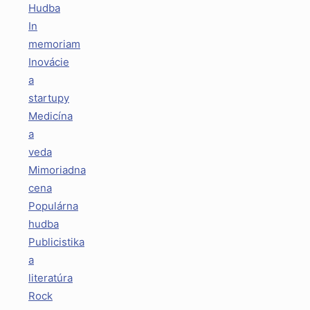
Hudba
In
memoriam
Inovácie
a
startupy
Medicína
a
veda
Mimoriadna
cena
Populárna
hudba
Publicistika
a
literatúra
Rock