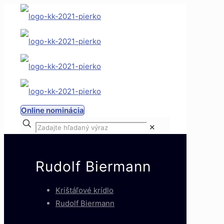
Online nominácia
✕
Rudolf Biermann
Krištáľové krídlo
Rudolf Biermann