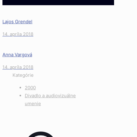
Lajos Grendel
14. apríla 2018
Anna Vargová
14. apríla 2018
Kategórie
2000
Divadlo a audiovizuálne
umenie