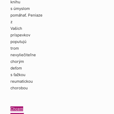
knihu
s úmyslom
pomáhať. Peniaze
z
Vašich
príspevkov
poputujú
trom
nevyliečiteľne
chorým
deťom
s ťažkou
reumatickou
chorobou
Chcem