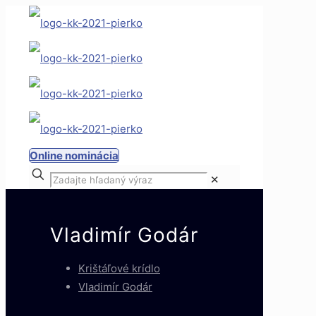
Online nominácia
✕
Vladimír Godár
Krištáľové krídlo
Vladimír Godár