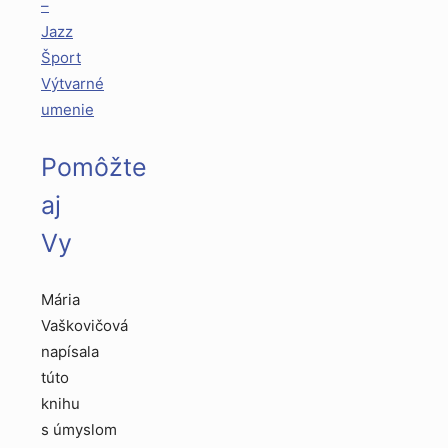
–
Jazz
Šport
Výtvarné
umenie
Pomôžte
aj
Vy
Mária
Vaškovičová
napísala
túto
knihu
s úmyslom