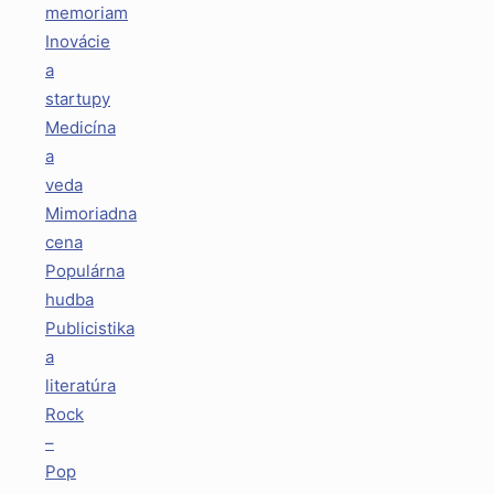
memoriam
Inovácie
a
startupy
Medicína
a
veda
Mimoriadna
cena
Populárna
hudba
Publicistika
a
literatúra
Rock
–
Pop