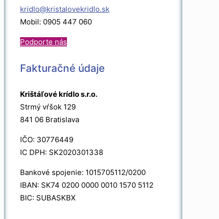
kridlo@kristalovekridlo.sk
Mobil: 0905 447 060
Podporte nás
Fakturačné údaje
Krištáľové krídlo s.r.o.
Strmý vŕšok 129
841 06 Bratislava
IČO: 30776449
IC DPH: SK2020301338
Bankové spojenie: 1015705112/0200
IBAN: SK74 0200 0000 0010 1570 5112
BIC: SUBASKBX