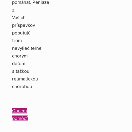
pomáhať. Peniaze
z
Vašich
príspevkov
poputujú
trom
nevyliečiteľne
chorým
deťom
s ťažkou
reumatickou
chorobou
Chcem
pomôcť