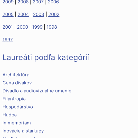
2009
|
2008
|
2007
|
2006
2005
|
2004
|
2003
|
2002
2001
|
2000
|
1999
|
1998
1997
Laureáti podľa kategórií
Architektúra
Cena divákov
Divadlo a audiovizuálne umenie
Filantropia
Hospodárstvo
Hudba
In memoriam
Inovácie a startupy