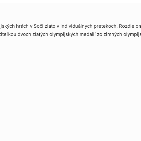
pijských hrách v Soči zlato v individuálnych pretekoch. Rozdielo
ržiteľkou dvoch zlatých olympijských medailí zo zimných olympij