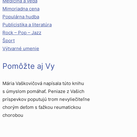
Medicína a veda
Mimoriadna cena
Populárna hudba
Publicistika a literatúra
Rock – Pop – Jazz
Šport
Výtvarné umenie
Pomôžte aj Vy
Mária Vaškovičová napísala túto knihu
s úmyslom pomáhať. Peniaze z Vašich
príspevkov poputujú trom nevyliečiteľne
chorým deťom s ťažkou reumatickou
chorobou