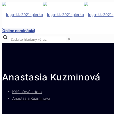
Online nominácia
✕
Anastasia Kuzminová
Krištáľové krídlo
Anastasia Kuzminová