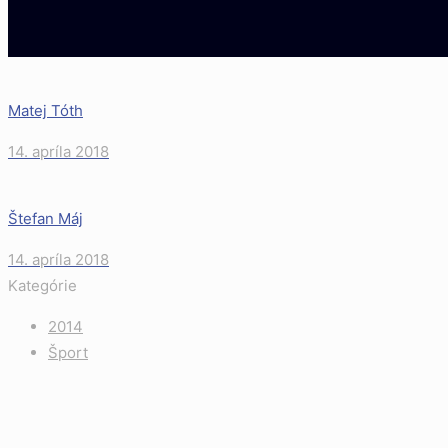
Matej Tóth
14. apríla 2018
Štefan Máj
14. apríla 2018
Kategórie
2014
Šport