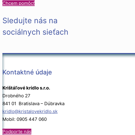
Chcem pomôcť
Sledujte nás na
sociálnych sieťach
Kontaktné údaje
Krištáľové krídlo s.r.o.
Drobného 27
841 01 Bratislava – Dúbravka
kridlo@kristalovekridlo.sk
Mobil: 0905 447 060
Podporte nás