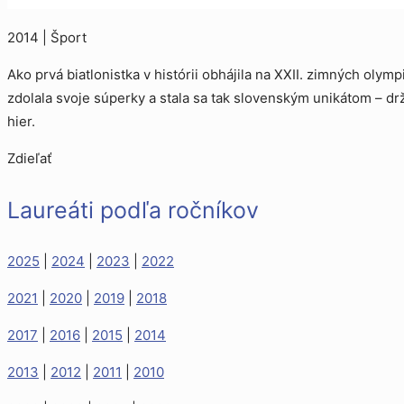
2014 | Šport
Ako prvá biatlonistka v histórii obhájila na XXII. zimných olym
zdolala svoje súperky a stala sa tak slovenským unikátom – d
hier.
Zdieľať
Laureáti podľa ročníkov
2025
|
2024
|
2023
|
2022
2021
|
2020
|
2019
|
2018
2017
|
2016
|
2015
|
2014
2013
|
2012
|
2011
|
2010