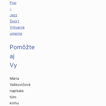
Pop
–
Jazz
Šport
Výtvarné
umenie
Pomôžte
aj
Vy
Mária
Vaškovičová
napísala
túto
knihu