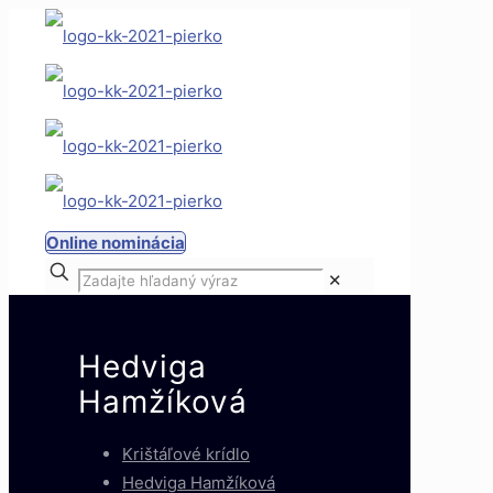
Online nominácia
✕
Hedviga
Hamžíková
Krištáľové krídlo
Hedviga Hamžíková