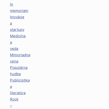
In
memoriam
Inovácie
a
startupy
Medicína
a
veda
Mimoriadna
cena
Populárna
hudba
Publicistika
a
literatúra
Rock
–