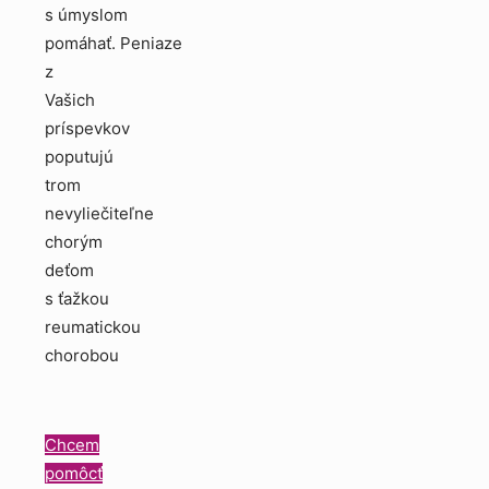
s úmyslom
pomáhať. Peniaze
z
Vašich
príspevkov
poputujú
trom
nevyliečiteľne
chorým
deťom
s ťažkou
reumatickou
chorobou
Chcem
pomôcť