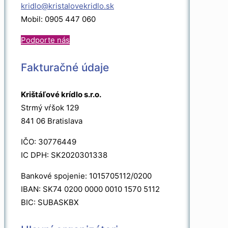
kridlo@kristalovekridlo.sk
Mobil: 0905 447 060
Podporte nás
Fakturačné údaje
Krištáľové krídlo s.r.o.
Strmý vŕšok 129
841 06 Bratislava
IČO: 30776449
IC DPH: SK2020301338
Bankové spojenie: 1015705112/0200
IBAN: SK74 0200 0000 0010 1570 5112
BIC: SUBASKBX