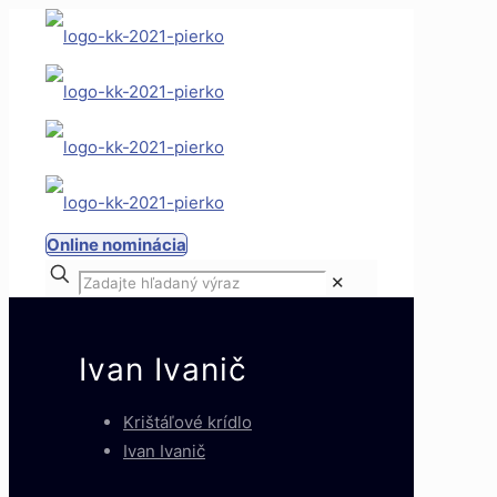
Online nominácia
✕
Ivan Ivanič
Krištáľové krídlo
Ivan Ivanič