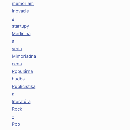
memoriam
Inovácie
a
startupy
Medicína
a
veda
Mimoriadna
cena
Populárna
hudba
Publicistika
a
literatúra
Rock
–
Pop