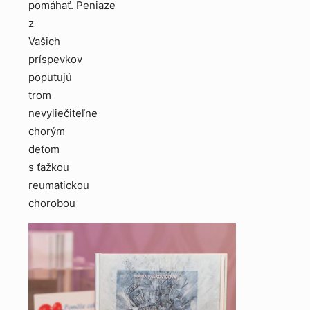
pomáhať. Peniaze
z
Vašich
príspevkov
poputujú
trom
nevyliečiteľne
chorým
deťom
s ťažkou
reumatickou
chorobou