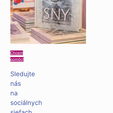
Chcem
pomôcť
Sledujte
nás
na
sociálnych
sieťach