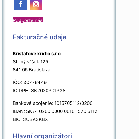
Podporte nás
Fakturačné údaje
Krištáľové krídlo s.r.o.
Strmý vŕšok 129
841 06 Bratislava
IČO: 30776449
IC DPH: SK2020301338
Bankové spojenie: 1015705112/0200
IBAN: SK74 0200 0000 0010 1570 5112
BIC: SUBASKBX
Hlavní organizátori