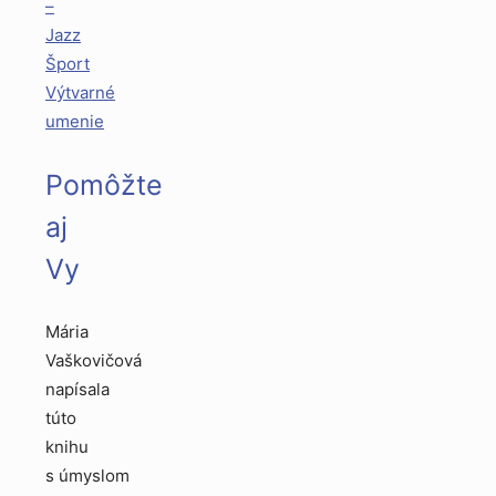
–
Jazz
Šport
Výtvarné
umenie
Pomôžte
aj
Vy
Mária
Vaškovičová
napísala
túto
knihu
s úmyslom