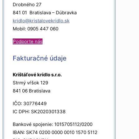
Drobného 27
841 01 Bratislava – Dúbravka
kridlo@kristalovekridlo.sk
Mobil: 0905 447 060
Podporte nás
Fakturačné údaje
Krištáľové krídlo s.r.o.
Strmý vŕšok 129
841 06 Bratislava
IČO: 30776449
IC DPH: SK2020301338
Bankové spojenie: 1015705112/0200
IBAN: SK74 0200 0000 0010 1570 5112