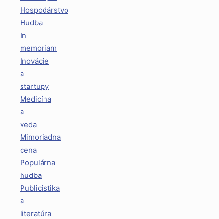
Hospodárstvo
Hudba
In
memoriam
Inovácie
a
startupy
Medicína
a
veda
Mimoriadna
cena
Populárna
hudba
Publicistika
a
literatúra