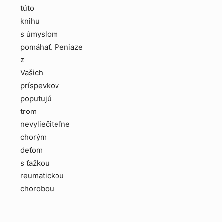
túto
knihu
s úmyslom
pomáhať. Peniaze
z
Vašich
príspevkov
poputujú
trom
nevyliečiteľne
chorým
deťom
s ťažkou
reumatickou
chorobou