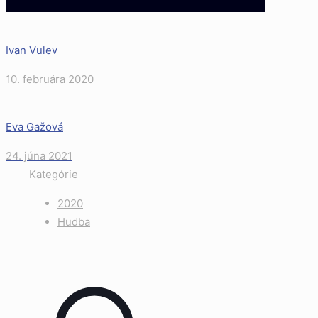
Ivan Vulev
10. februára 2020
Eva Gažová
24. júna 2021
Kategórie
2020
Hudba