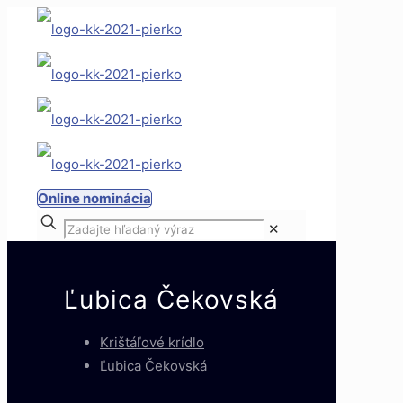
Online nominácia
✕
Ľubica Čekovská
Krištáľové krídlo
Ľubica Čekovská