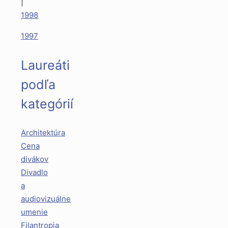
|
1998
1997
Laureáti
podľa
kategórií
Architektúra
Cena
divákov
Divadlo
a
audiovizuálne
umenie
Filantropia