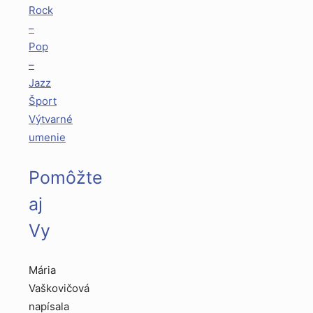
Rock
–
Pop
–
Jazz
Šport
Výtvarné
umenie
Pomôžte
aj
Vy
Mária
Vaškovičová
napísala