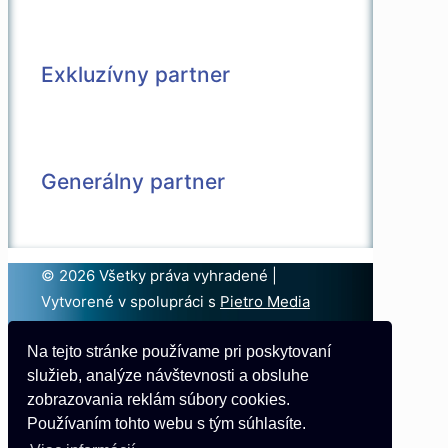
Exkluzívny partner
Generálny partner
© 2026 Všetky práva vyhradené |
Vytvorené v spolupráci s
Pietro Media
Kontakt
Na tejto stránke používame pri poskytovaní
Partneri
služieb, analýze návštevnosti a obsluhe
Podmienky používania
zobrazovania reklám súbory cookies.
Používaním tohto webu s tým súhlasíte.
Online nominácia