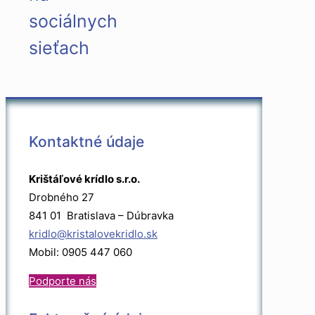
sociálnych
sieťach
Kontaktné údaje
Krištáľové krídlo s.r.o.
Drobného 27
841 01 Bratislava – Dúbravka
kridlo@kristalovekridlo.sk
Mobil: 0905 447 060
Podporte nás