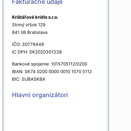
Fakturačné údaje
Krištáľové krídlo s.r.o.
Strmý vŕšok 129
841 06 Bratislava
IČO: 30776449
IC DPH: SK2020301338
Bankové spojenie: 1015705112/0200
IBAN: SK74 0200 0000 0010 1570 5112
BIC: SUBASKBX
Hlavní organizátori