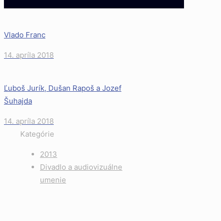
Vlado Franc
14. apríla 2018
Ľuboš Jurík, Dušan Rapoš a Jozef
Šuhajda
14. apríla 2018
Kategórie
2013
Divadlo a audiovizuálne
umenie