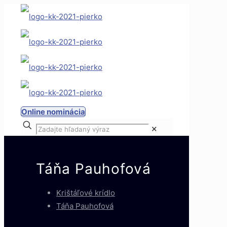
Online nominácia
✕
Táňa Pauhofová
Krištáľové krídlo
Táňa Pauhofová