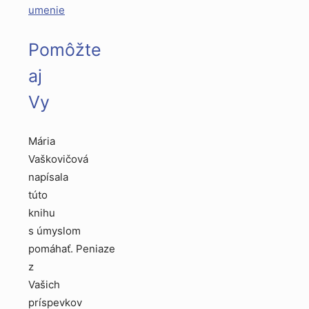
umenie
Pomôžte
aj
Vy
Mária
Vaškovičová
napísala
túto
knihu
s úmyslom
pomáhať. Peniaze
z
Vašich
príspevkov