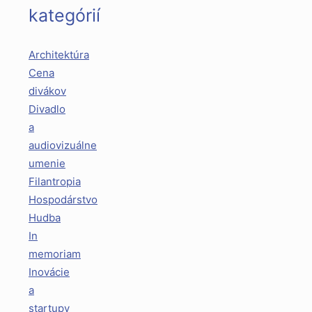
kategórií
Architektúra
Cena
divákov
Divadlo
a
audiovizuálne
umenie
Filantropia
Hospodárstvo
Hudba
In
memoriam
Inovácie
a
startupy