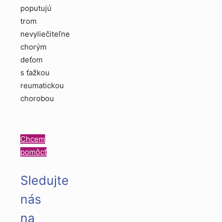
poputujú
trom
nevyliečiteľne
chorým
deťom
s ťažkou
reumatickou
chorobou
Chcem
pomôcť
Sledujte
nás
na