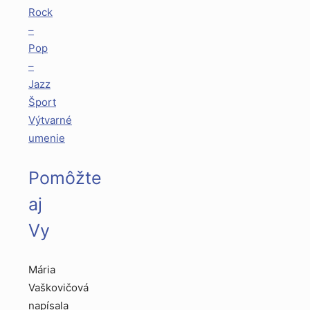
Rock
–
Pop
–
Jazz
Šport
Výtvarné
umenie
Pomôžte
aj
Vy
Mária
Vaškovičová
napísala