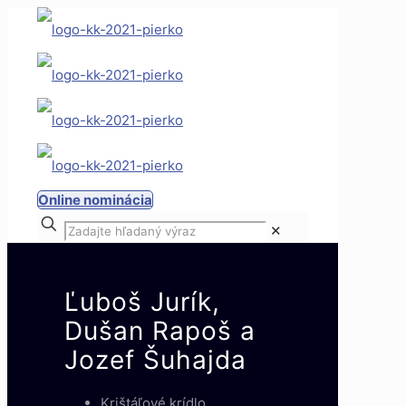
Online nominácia
✕
Ľuboš Jurík,
Dušan Rapoš a
Jozef Šuhajda
Krištáľové krídlo