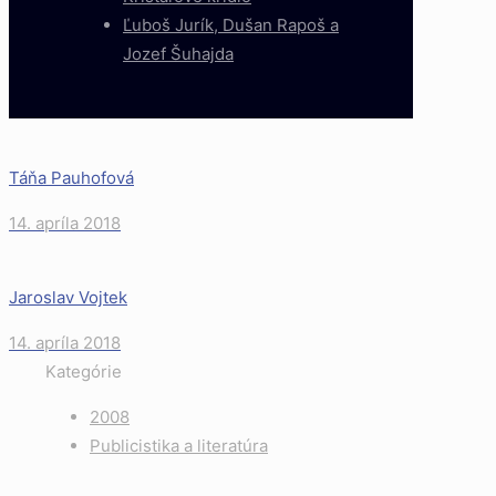
Ľuboš Jurík, Dušan Rapoš a
Jozef Šuhajda
Táňa Pauhofová
14. apríla 2018
Jaroslav Vojtek
14. apríla 2018
Kategórie
2008
Publicistika a literatúra