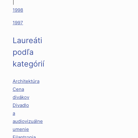
|
1998
1997
Laureáti
podľa
kategórií
Architektúra
Cena
divákov
Divadlo
a
audiovizuálne
umenie
Filantropia