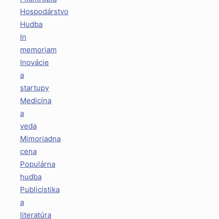
Hospodárstvo
Hudba
In
memoriam
Inovácie
a
startupy
Medicína
a
veda
Mimoriadna
cena
Populárna
hudba
Publicistika
a
literatúra