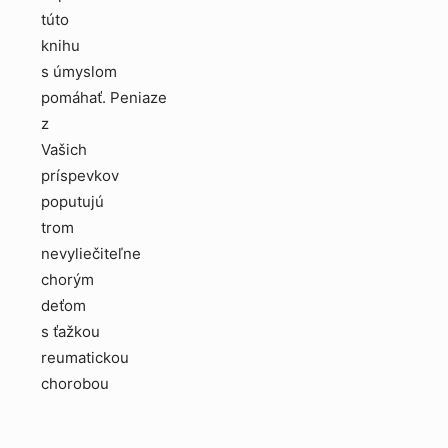
túto
knihu
s úmyslom
pomáhať. Peniaze
z
Vašich
príspevkov
poputujú
trom
nevyliečiteľne
chorým
deťom
s ťažkou
reumatickou
chorobou