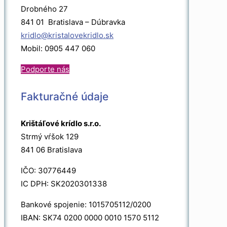
Drobného 27
841 01 Bratislava – Dúbravka
kridlo@kristalovekridlo.sk
Mobil: 0905 447 060
Podporte nás
Fakturačné údaje
Krištáľové krídlo s.r.o.
Strmý vŕšok 129
841 06 Bratislava
IČO: 30776449
IC DPH: SK2020301338
Bankové spojenie: 1015705112/0200
IBAN: SK74 0200 0000 0010 1570 5112