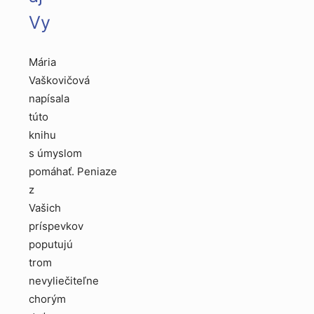
Vy
Mária
Vaškovičová
napísala
túto
knihu
s úmyslom
pomáhať. Peniaze
z
Vašich
príspevkov
poputujú
trom
nevyliečiteľne
chorým