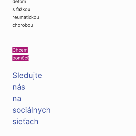
deťom
s ťažkou
reumatickou
chorobou
Chcem
pomôcť
Sledujte
nás
na
sociálnych
sieťach