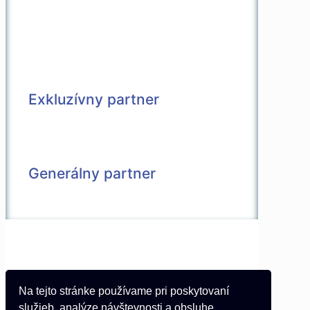
Exkluzívny partner
Generálny partner
© 2026 Všetky práva vyhradené |
Vytvorené v spolupráci s
Pietro Media
Kontakt
Na tejto stránke používame pri poskytovaní
Partneri
služieb, analýze návštevnosti a obsluhe