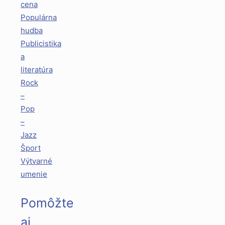
cena
Populárna
hudba
Publicistika
a
literatúra
Rock
–
Pop
–
Jazz
Šport
Výtvarné
umenie
Pomôžte
aj