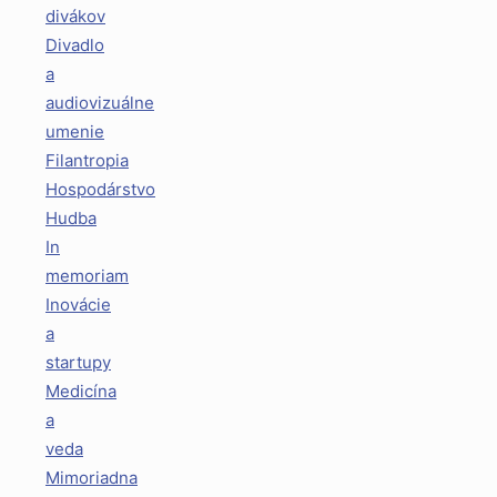
divákov
Divadlo
a
audiovizuálne
umenie
Filantropia
Hospodárstvo
Hudba
In
memoriam
Inovácie
a
startupy
Medicína
a
veda
Mimoriadna