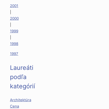
2001
|
2000
|
1999
|
1998
1997
Laureáti
podľa
kategórií
Architektúra
Cena