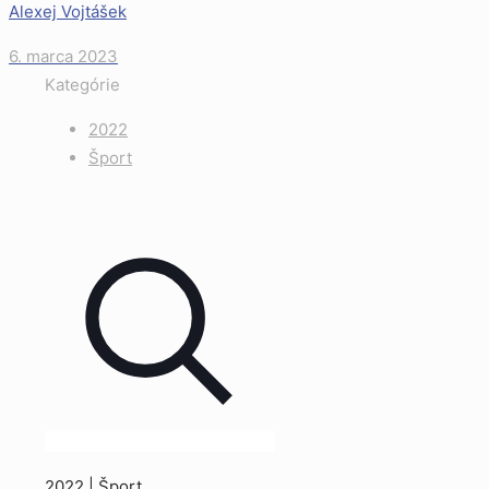
Alexej Vojtášek
6. marca 2023
Kategórie
2022
Šport
2022 | Šport