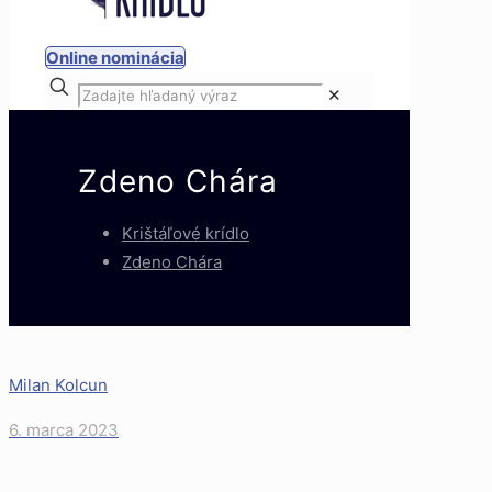
Online nominácia
✕
Zdeno Chára
Krištáľové krídlo
Zdeno Chára
Milan Kolcun
6. marca 2023