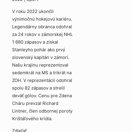
V roku 2022 ukončil
výnimočnú hokejovú kariéru.
Legendárny obranca odohral
za 24 rokov v zámorskej NHL
1 680 zápasov a získal
Stanleyho pohár ako prvý
slovenský kapitán v zámorí.
Našu krajinu reprezentoval
sedemkrát na MS a trikrát na
ZOH. V reprezentácii odohral
spolu 82 zápasov a strelil
deväť gólov. Cenu pre Zdena
Cháru prevzal Richard
Lintner, člen odbornej poroty
Krištáľového krídla.
Zdieľať